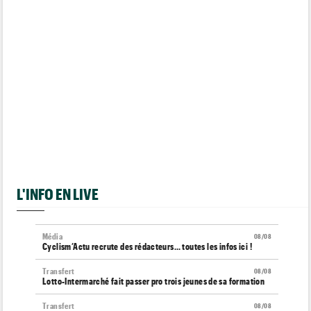
L'INFO EN LIVE
Média
08/08
Cyclism’Actu recrute des rédacteurs… toutes les infos ici !
Transfert
08/08
Lotto-Intermarché fait passer pro trois jeunes de sa formation
Transfert
08/08