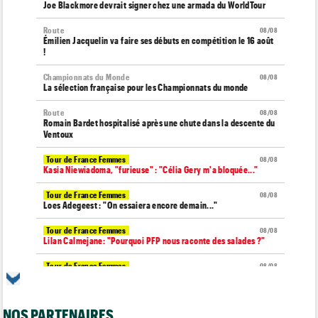
Joe Blackmore devrait signer chez une armada du WorldTour
Route
08/08
Émilien Jacquelin va faire ses débuts en compétition le 16 août
!
Championnats du Monde
08/08
La sélection française pour les Championnats du monde
Route
08/08
Romain Bardet hospitalisé après une chute dans la descente du
Ventoux
Tour de France Femmes
08/08
Kasia Niewiadoma, "furieuse" : "Célia Gery m'a bloquée..."
Tour de France Femmes
08/08
Loes Adegeest : "On essaiera encore demain..."
Tour de France Femmes
08/08
Lilan Calmejane: "Pourquoi PFP nous raconte des salades ?"
Tour de France Femmes
08/08
Puck Pieterse : "Je ne sais pas à quoi m'attendre demain"
Tour de France Femmes
08/08
NOS PARTENAIRES
Niedermaier : "J’ai dit à Kasia que ce n’est pas fini"