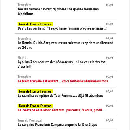
Transfert
06/08
Joe Blackmore devrait rejoindre une grosse formation
WorldTour
Tour de France Femmes
06/08
David Lappartient : "Le cyclisme féminin progresse, mais…"
Transfert
06/08
La Soudal Quick-Step recrute un talentueux sprinteur allemand
de 24 ans
Média
06/08
Cyclism’Actu recrute des rédacteurs… si ça vous intéresse,
c'est ici !
Transfert
06/08
Le Mercato vélo est ouvert... voici toutes les dernières infos
Tour de France Femmes
06/08
La startlist complète du Tour Femmes... déjà 16 abandons
Tour de France Femmes
06/08
La 7e étape et le Mont Ventoux : parcours, favoris, profil…
Tour du Portugal
06/08
La surprise Francisco Campos remporte la 1ère étape