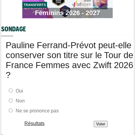
TRANSFERTS
Tour de Pologne
06/08
Bart Lemmen fait coup double sur la 4e étape, UAE déçoit !
Féminins 2026 - 2027
Média
06/08
Votre abonnement à Cyclism'Actu sans pub ni pop up : 9,99€
SONDAGE
pour 1 an
Tour de Burgos
06/08
Pauline Ferrand-Prévot peut-elle
Felix Gall remporte la 3e étape et prend les commandes du
général
conserver son titre sur le Tour de
France Femmes avec Zwift 2026
?
Oui
Non
Ne se prononce pas
Résultats
-