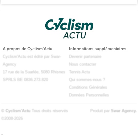
A propos de Cyclism'Actu
Informations supplémentaires
Cyclism'Actu est édité par Swar-
Devenir partenaire
Agency
Nous contacter
17 rue de la Suarlée, 5080 Rhisnes
Tennis Actu
SPRLS BE 0836.273.820
Qui sommes-nous ?
Conditions Générales
Données Personnelles
© Cyclism'Actu
Tous droits réservés
Produit par
Swar Agency
.
©2008-2026
-