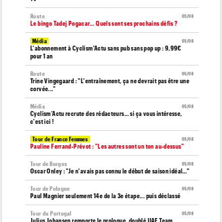
Route
05/08
Le bingo Tadej Pogacar... Quels sont ses prochains défis ?
Média
05/08
L'abonnement à Cyclism'Actu sans pub sans pop up : 9,99€
pour 1 an
Route
05/08
Trine Vingegaard : "L'entraînement, ça ne devrait pas être une
corvée..."
Média
05/08
Cyclism’Actu recrute des rédacteurs… si ça vous intéresse,
c'est ici !
Tour de France Femmes
05/08
Pauline Ferrand-Prévot : "Les autres sont un ton au-dessus"
Tour de Burgos
05/08
Oscar Onley : "Je n'avais pas connu le début de saison idéal…"
Tour de Pologne
05/08
Paul Magnier seulement 14e de la 3e étape... puis déclassé
Tour du Portugal
05/08
Julius Johansen remporte le prologue, doublé UAE Team