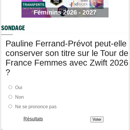
LNC
TRANSFERTS
Féminins 2026 - 2027
Tour de Burgos
05/08
Oscar Onley fait coup double sur la 2e étape
SONDAGE
Route
05/08
Le Belge Toon Aerts, blessé, a mis un terme à sa saison 2026
Pauline Ferrand-Prévot peut-elle
Tour de Pologne
05/08
Jamais 2 sans 3 pour Jonathan Milan, vainqueur de la 3e étape !
conserver son titre sur le Tour de
France Femmes avec Zwift 2026
?
Oui
Non
Ne se prononce pas
Résultats
-