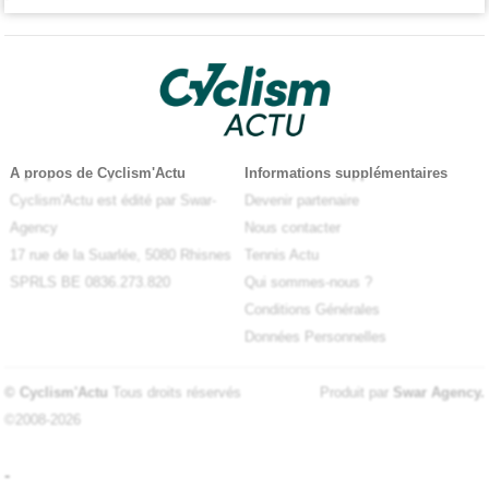
A propos de Cyclism'Actu
Informations supplémentaires
Cyclism'Actu est édité par Swar-
Devenir partenaire
Agency
Nous contacter
17 rue de la Suarlée, 5080 Rhisnes
Tennis Actu
SPRLS BE 0836.273.820
Qui sommes-nous ?
Conditions Générales
Données Personnelles
© Cyclism'Actu
Tous droits réservés
Produit par
Swar Agency
.
©2008-2026
-