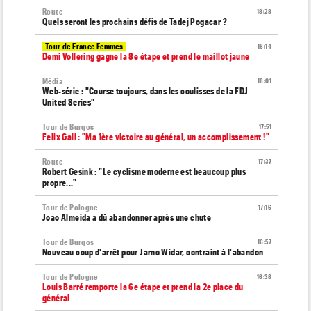
Route
18:28
Quels seront les prochains défis de Tadej Pogacar ?
Tour de France Femmes
18:14
Demi Vollering gagne la 8e étape et prend le maillot jaune
Média
18:01
Web-série : "Course toujours, dans les coulisses de la FDJ
United Series"
Tour de Burgos
17:51
Felix Gall : "Ma 1ère victoire au général, un accomplissement !"
Route
17:37
Robert Gesink : "Le cyclisme moderne est beaucoup plus
propre..."
Tour de Pologne
17:16
Joao Almeida a dû abandonner après une chute
Tour de Burgos
16:57
Nouveau coup d'arrêt pour Jarno Widar, contraint à l'abandon
Tour de Pologne
16:38
Louis Barré remporte la 6e étape et prend la 2e place du
général