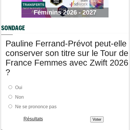
Tour de France Femmes
14:19
Pauline Ferrand-Prévot quitte le Tour par la petite porte
TRANSFERTS
Féminins 2026 - 2027
Tour de France Femmes
13:29
Lorena Wiebes : "La 8e étape ? Nous l'avons ciblé..."
SONDAGE
Tour de France Femmes
13:09
Antonia Niedermaier : "Kasia ? J’ai toujours cru en elle"
Pauline Ferrand-Prévot peut-elle
conserver son titre sur le Tour de
France Femmes avec Zwift 2026
?
Oui
Non
Ne se prononce pas
Résultats
-