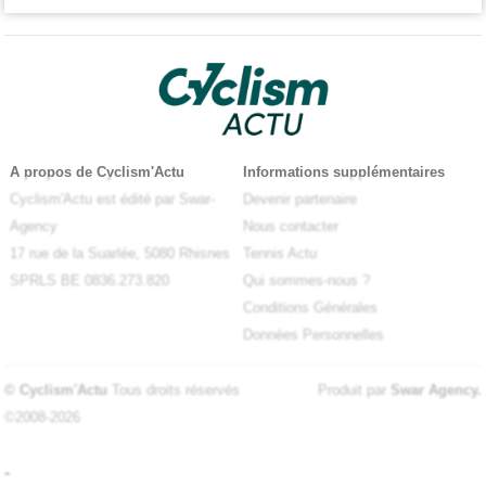
A propos de Cyclism'Actu
Informations supplémentaires
Cyclism'Actu est édité par Swar-
Devenir partenaire
Agency
Nous contacter
17 rue de la Suarlée, 5080 Rhisnes
Tennis Actu
SPRLS BE 0836.273.820
Qui sommes-nous ?
Conditions Générales
Données Personnelles
© Cyclism'Actu
Tous droits réservés
Produit par
Swar Agency
.
©2008-2026
-