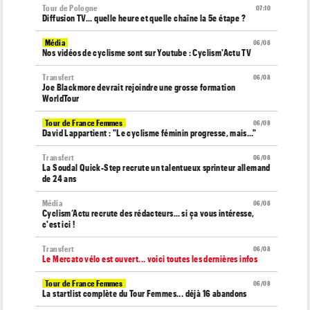
Tour de Pologne
07:10
Diffusion TV... quelle heure et quelle chaîne la 5e étape ?
Média
06/08
Nos vidéos de cyclisme sont sur Youtube : Cyclism'Actu TV
Transfert
06/08
Joe Blackmore devrait rejoindre une grosse formation
WorldTour
Tour de France Femmes
06/08
David Lappartient : "Le cyclisme féminin progresse, mais…"
Transfert
06/08
La Soudal Quick-Step recrute un talentueux sprinteur allemand
de 24 ans
Média
06/08
Cyclism’Actu recrute des rédacteurs… si ça vous intéresse,
c'est ici !
Transfert
06/08
Le Mercato vélo est ouvert... voici toutes les dernières infos
Tour de France Femmes
06/08
La startlist complète du Tour Femmes... déjà 16 abandons