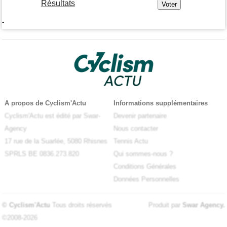
Résultats
-
A propos de Cyclism'Actu
Informations supplémentaires
Cyclism'Actu est édité par Swar-
Devenir partenaire
Agency
Nous contacter
17 rue de la Suarlée, 5080 Rhisnes
Tennis Actu
SPRLS BE 0836.273.820
Qui sommes-nous ?
Conditions Générales
Données Personnelles
© Cyclism'Actu
Tous droits réservés
Produit par
Swar Agency
.
©2008-2026