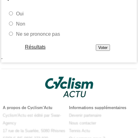
Oui
Non
Ne se prononce pas
Résultats
-
A propos de Cyclism'Actu
Informations supplémentaires
Cyclism'Actu est édité par Swar-
Devenir partenaire
Agency
Nous contacter
17 rue de la Suarlée, 5080 Rhisnes
Tennis Actu