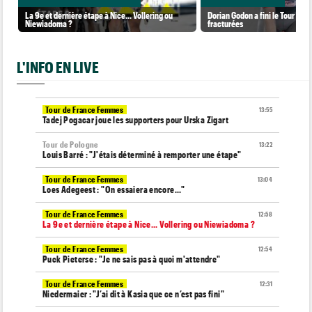
La 9e et dernière étape à Nice... Vollering ou
Dorian Godon a fini le Tour ave
Niewiadoma ?
fracturées
L'INFO EN LIVE
Tour de France Femmes
13:55
Tadej Pogacar joue les supporters pour Urska Zigart
Tour de Pologne
13:22
Louis Barré : "J'étais déterminé à remporter une étape"
Tour de France Femmes
13:04
Loes Adegeest : "On essaiera encore..."
Tour de France Femmes
12:58
La 9e et dernière étape à Nice... Vollering ou Niewiadoma ?
Tour de France Femmes
12:54
Puck Pieterse : "Je ne sais pas à quoi m'attendre"
Tour de France Femmes
12:31
Niedermaier : "J’ai dit à Kasia que ce n’est pas fini"