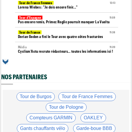
Tour de France Femmes
12:13
Lorena Wiebes : "Je dois encore finir..."
Tour d'Espagne
11:59
Pas encore remis, Primoz Roglic pourrait manquer La Vuelta
Tour de France
11:38
Dorian Godon a fini le Tour avec quatre côtes fracturées
Média
11:20
Cyclism’Actu recrute rédacteurs… toutes les informations ici !
Tour de France Femmes
11:13
La FDJ-SUEZ assume sa stratégie : "C'est ça, le cyclisme"
NOS PARTENAIRES
Média
10:33
L'abonnement à Cyclism'Actu sans pub ni pop up : 9,99€ pour 1
an
Tour de Burgos
Tour de France Femmes
Tour de France Femmes
10:19
Lilan Calmejane : "Ferrand-Prévot raconte des salades…"
Tour de Pologne
Tour de France Femmes
10:01
Demi Vollering : "Cela prouve que si on rêve en grand..."
Compteurs GARMIN
OAKLEY
Média
09:53
Gants chauffants vélo
Garde-boue BBB
Web-série : "Course toujours, dans les coulisses de la FDJ