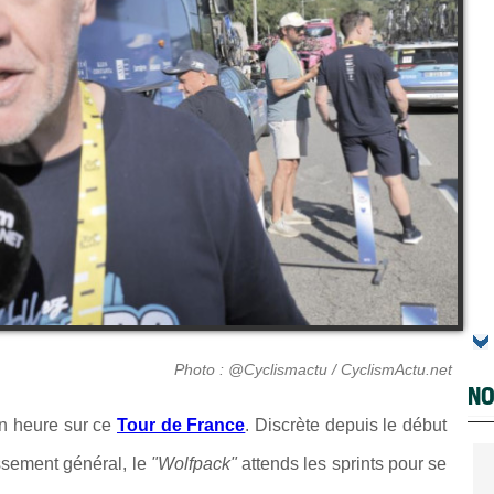
Photo : @Cyclismactu / CyclismActu.net
NO
n heure sur ce
Tour de France
. Discrète depuis le début
ssement général, le
"Wolfpack"
attends les sprints pour se