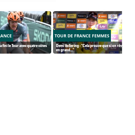
RANCE
TOUR DE FRANCE FEMMES
 fini le Tour avec quatre côtes
Demi Vollering : "Cela prouve que si on rêve
en grand..."