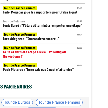
Tour de France Femmes
13:55
Tadej Pogacar joue les supporters pour Urska Zigart
Tour de Pologne
13:22
Louis Barré : "J'étais déterminé à remporter une étape"
Tour de France Femmes
13:04
Loes Adegeest : "On essaiera encore..."
Tour de France Femmes
12:58
La 9e et dernière étape à Nice... Vollering ou
Niewiadoma ?
Tour de France Femmes
12:54
Puck Pieterse : "Je ne sais pas à quoi m'attendre"
Tour de France Femmes
12:31
Niedermaier : "J’ai dit à Kasia que ce n’est pas fini"
S PARTENAIRES
Tour de France Femmes
12:13
Lorena Wiebes : "Je dois encore finir..."
Tour de Burgos
Tour de France Femmes
Tour d'Espagne
11:59