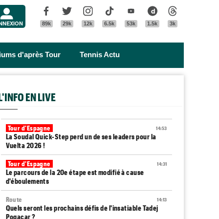
Menu
Facebook
Twitter
Instagram
Tik Tok
Youtube
Dailymotion
Threads
NNEXION
89k
29k
12k
6.5k
53k
1.5k
3k
riums d'après Tour
Tennis Actu
L'INFO EN LIVE
Tour d'Espagne
14:53
La Soudal Quick-Step perd un de ses leaders pour la
Vuelta 2026 !
Tour d'Espagne
14:31
Le parcours de la 20e étape est modifié à cause
d'éboulements
Route
14:13
Quels seront les prochains défis de l'insatiable Tadej
Pogacar ?