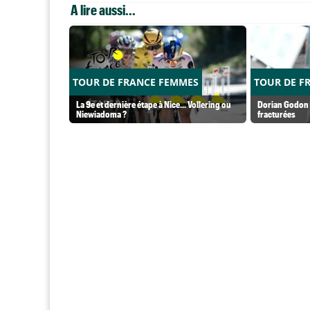
A lire aussi...
TOUR DE FRANCE FEMMES
TOUR DE F
La 9e et dernière étape à Nice... Vollering ou
Dorian Godon a
Niewiadoma ?
fracturées