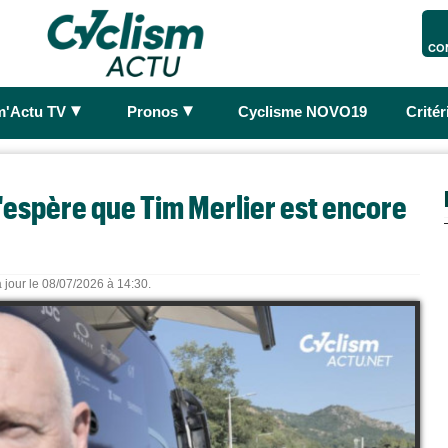
CO
►
►
m'Actu TV
Pronos
Cyclisme NOVO19
Crité
J'espère que Tim Merlier est encore
 jour le 08/07/2026 à 14:30.