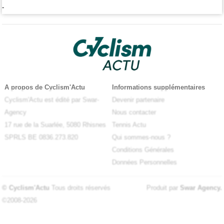
-
A propos de Cyclism'Actu
Informations supplémentaires
Cyclism'Actu est édité par Swar-
Devenir partenaire
Agency
Nous contacter
17 rue de la Suarlée, 5080 Rhisnes
Tennis Actu
SPRLS BE 0836.273.820
Qui sommes-nous ?
Conditions Générales
Données Personnelles
© Cyclism'Actu
Tous droits réservés
Produit par
Swar Agency
.
©2008-2026