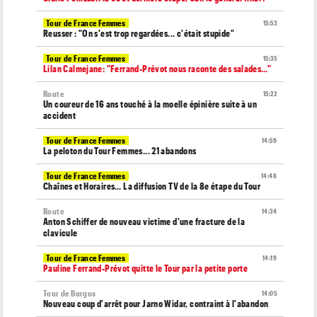
Tour de France Femmes
15:53
Reusser : "On s'est trop regardées... c'était stupide"
Tour de France Femmes
15:35
Lilan Calmejane: "Ferrand-Prévot nous raconte des salades…"
Route
15:22
Un coureur de 16 ans touché à la moelle épinière suite à un
accident
Tour de France Femmes
14:59
La peloton du Tour Femmes... 21 abandons
Tour de France Femmes
14:48
Chaînes et Horaires… La diffusion TV de la 8e étape du Tour
Route
14:34
Anton Schiffer de nouveau victime d'une fracture de la
clavicule
Tour de France Femmes
14:19
Pauline Ferrand-Prévot quitte le Tour par la petite porte
Tour de Burgos
14:05
Nouveau coup d'arrêt pour Jarno Widar, contraint à l'abandon