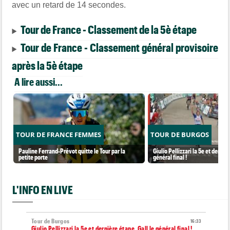
avec un retard de 14 secondes.
Tour de France - Classement de la 5è étape
Tour de France - Classement général provisoire
après la 5è étape
A lire aussi...
TOUR DE FRANCE FEMMES
TOUR DE BURGOS
Pauline Ferrand-Prévot quitte le Tour par la
Giulio Pellizzari la 5e et derniè
petite porte
général final !
L'INFO EN LIVE
Tour de Burgos
16:33
Giulio Pellizzari la 5e et dernière étape, Gall le général final !