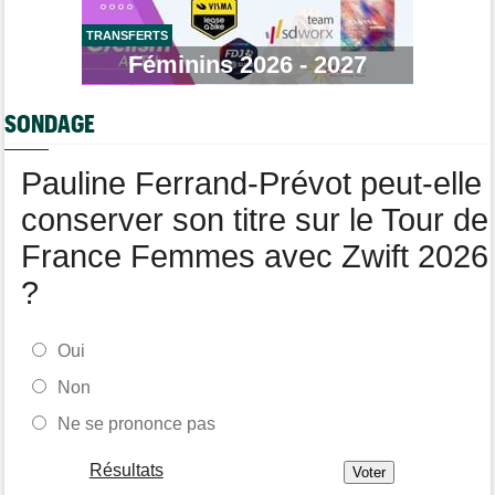
Route
10:56
Émilien Jacquelin va faire ses grands débuts en compétition le
16 août !
TRANSFERTS
Féminins 2026 - 2027
Route
09:57
Robert Gesink : "Le cyclisme moderne est beaucoup plus
propre..."
SONDAGE
Tour de France Femmes
09:38
Puck Pieterse : "L’ascension du Ventoux était incroyable"
Pauline Ferrand-Prévot peut-elle
conserver son titre sur le Tour de
France Femmes avec Zwift 2026
?
Oui
Non
Ne se prononce pas
Résultats