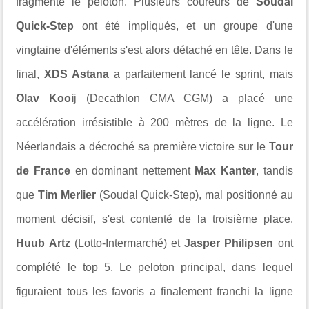
fragmenté le peloton. Plusieurs coureurs de
Soudal
Quick-Step
ont été impliqués, et un groupe d'une
vingtaine d'éléments s'est alors détaché en tête. Dans le
final,
XDS Astana
a parfaitement lancé le sprint, mais
Olav Kooi
j (Decathlon CMA CGM) a placé une
accélération irrésistible à 200 mètres de la ligne. Le
Néerlandais a décroché sa première victoire sur le
Tour
de France
en dominant nettement
Max Kanter
, tandis
que
Tim Merlier
(Soudal Quick-Step), mal positionné au
moment décisif, s'est contenté de la troisième place.
Huub Artz
(Lotto-Intermarché) et
Jasper Philipsen
ont
complété le top 5. Le peloton principal, dans lequel
figuraient tous les favoris a finalement franchi la ligne