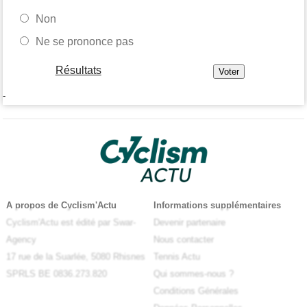
Non
Ne se prononce pas
Résultats
-
A propos de Cyclism'Actu
Informations supplémentaires
Cyclism'Actu est édité par Swar-
Devenir partenaire
Agency
Nous contacter
17 rue de la Suarlée, 5080 Rhisnes
Tennis Actu
SPRLS BE 0836.273.820
Qui sommes-nous ?
Conditions Générales