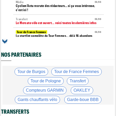
Média
06/08
Cyclism’Actu recrute des rédacteurs… si ça vous intéresse,
c'est ici !
Transfert
06/08
Le Mercato vélo est ouvert... voici toutes les dernières infos
Tour de France Femmes
06/08
La startlist complète du Tour Femmes... déjà 16 abandons
Tour de France Femmes
06/08
La 7e étape et le Mont Ventoux : parcours, favoris, profil…
NOS PARTENAIRES
Tour du Portugal
06/08
La surprise Francisco Campos remporte la 1ère étape
Tour de Pologne
Tour de Burgos
Tour de France Femmes
06/08
Bart Lemmen : "J'attendais cette 1ère victoire depuis
longtemps"
Tour de Pologne
Transfert
Tour de France Femmes
06/08
Compteurs GARMIN
OAKLEY
Marlen Reusser : "Le Mont Ventoux... on verra"
Gants chauffants vélo
Garde-boue BBB
Tour de France Femmes
06/08
Kim Le Court Pienaar : "La course a été complètement folle"
Casque ABUS
Jeu de Vélo
TRANSFERTS
Route
06/08