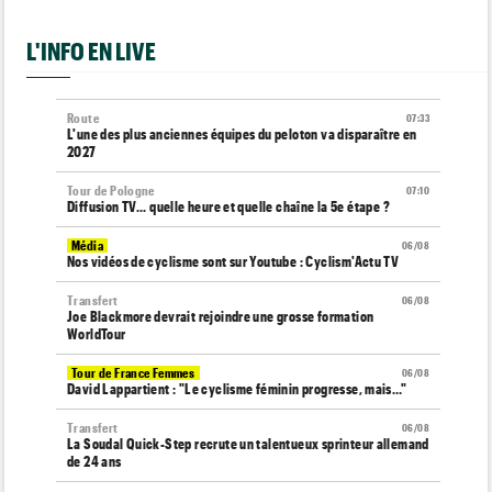
L'INFO EN LIVE
Route
07:33
L'une des plus anciennes équipes du peloton va disparaître en
2027
Tour de Pologne
07:10
Diffusion TV... quelle heure et quelle chaîne la 5e étape ?
Média
06/08
Nos vidéos de cyclisme sont sur Youtube : Cyclism'Actu TV
Transfert
06/08
Joe Blackmore devrait rejoindre une grosse formation
WorldTour
Tour de France Femmes
06/08
David Lappartient : "Le cyclisme féminin progresse, mais…"
Transfert
06/08
La Soudal Quick-Step recrute un talentueux sprinteur allemand
de 24 ans