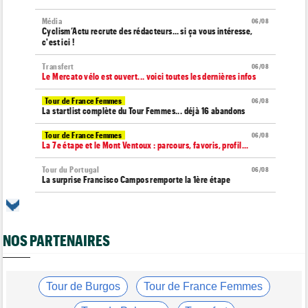
Média
06/08
Cyclism’Actu recrute des rédacteurs… si ça vous intéresse,
c'est ici !
Transfert
06/08
Le Mercato vélo est ouvert... voici toutes les dernières infos
Tour de France Femmes
06/08
La startlist complète du Tour Femmes... déjà 16 abandons
Tour de France Femmes
06/08
La 7e étape et le Mont Ventoux : parcours, favoris, profil…
Tour du Portugal
06/08
La surprise Francisco Campos remporte la 1ère étape
Tour de Pologne
06/08
Bart Lemmen : "J'attendais cette 1ère victoire depuis
longtemps"
NOS PARTENAIRES
Tour de France Femmes
06/08
Marlen Reusser : "Le Mont Ventoux... on verra"
Tour de France Femmes
Tour de Burgos
Tour de France Femmes
06/08
Kim Le Court Pienaar : "La course a été complètement folle"