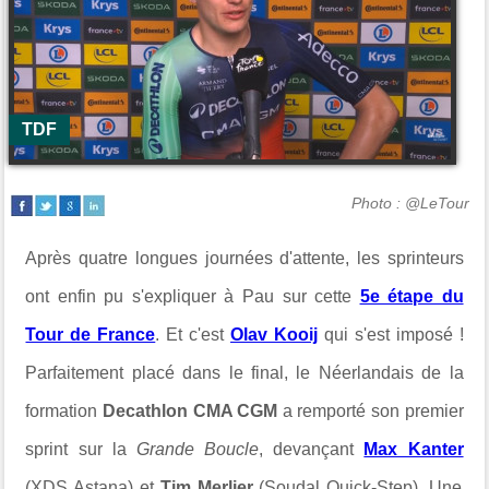
TDF
Photo : @LeTour
Après quatre longues journées d'attente, les sprinteurs
ont enfin pu s'expliquer à Pau sur cette
5e étape du
Tour de France
. Et c'est
Olav Kooij
qui s'est imposé !
Parfaitement placé dans le final, le Néerlandais de la
formation
Decathlon CMA CGM
a remporté son premier
sprint sur la
Grande Boucle
, devançant
Max Kanter
(XDS Astana) et
Tim Merlier
(Soudal Quick-Step). Une