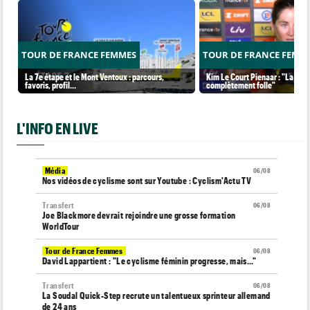
TOUR DE FRANCE FEMMES
TOUR DE FRANCE FEMM
La 7e étape et le Mont Ventoux : parcours,
Kim Le Court Pienaar : "La cour
favoris, profil…
complètement folle"
L'INFO EN LIVE
Média
06/08
Nos vidéos de cyclisme sont sur Youtube : Cyclism'Actu TV
Transfert
06/08
Joe Blackmore devrait rejoindre une grosse formation
WorldTour
Tour de France Femmes
06/08
David Lappartient : "Le cyclisme féminin progresse, mais…"
Transfert
06/08
La Soudal Quick-Step recrute un talentueux sprinteur allemand
de 24 ans