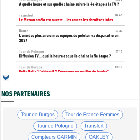
A quelle heure et sur quelle chaîne suivre la 4e étape à la TV ?
Transfert
07:43
Le Mercato vélo est ouvert... les toutes les dernières infos
Route
07:33
L'une des plus anciennes équipes du peloton va disparaître en
2027
Tour de Pologne
07:10
Diffusion TV... quelle heure et quelle chaîne la 5e étape ?
Tour de Burgos
07:00
Felix Gall : "L'objectif ? Conserver ce maillot de leader"
Média
06/08
Nos vidéos de cyclisme sont sur Youtube : Cyclism'Actu TV
NOS PARTENAIRES
Transfert
06/08
Joe Blackmore devrait rejoindre une grosse formation
WorldTour
Tour de Burgos
Tour de France Femmes
Tour de France Femmes
06/08
David Lappartient : "Le cyclisme féminin progresse, mais…"
Tour de Pologne
Transfert
Transfert
06/08
Compteurs GARMIN
OAKLEY
La Soudal Quick-Step recrute un talentueux sprinteur allemand