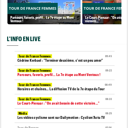
TOUR DE FRANCE FEMMES
TOUR DE FRANCE FEMM
Parcours, favoris, profil… La 7e étape au Mont
Le Court-Pienaar : "On avait be
Ventoux !
victoire..."
L'INFO EN LIVE
Tour de France Femmes
09:45
Cédrine Kerbaol : "Terminer deuxième, c'est un peu amer"
Tour de France Femmes
09:22
Parcours, favoris, profil… La 7e étape au Mont Ventoux !
Tour de France Femmes
08:49
Horaires et chaînes… La diffusion TV de la 7e étape du Tour
Tour de France Femmes
08:33
Le Court-Pienaar : "On avait besoin de cette victoire..."
Média
08:25
Les vidéos cyclisme sont sur Dailymotion : Cyclism'Actu TV
Tour de Burgos
07:56