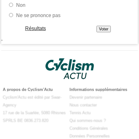
Non
Ne se prononce pas
Résultats
-
A propos de Cyclism'Actu
Informations supplémentaires
Cyclism'Actu est édité par Swar-
Devenir partenaire
Agency
Nous contacter
17 rue de la Suarlée, 5080 Rhisnes
Tennis Actu
SPRLS BE 0836.273.820
Qui sommes-nous ?
Conditions Générales
Données Personnelles