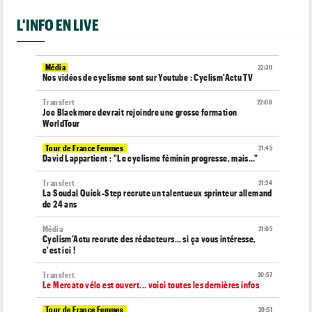
L'INFO EN LIVE
Média
22:30
Nos vidéos de cyclisme sont sur Youtube : Cyclism'Actu TV
Transfert
22:08
Joe Blackmore devrait rejoindre une grosse formation
WorldTour
Tour de France Femmes
21:45
David Lappartient : "Le cyclisme féminin progresse, mais…"
Transfert
21:24
La Soudal Quick-Step recrute un talentueux sprinteur allemand
de 24 ans
Média
21:05
Cyclism’Actu recrute des rédacteurs… si ça vous intéresse,
c'est ici !
Transfert
20:57
Le Mercato vélo est ouvert... voici toutes les dernières infos
Tour de France Femmes
20:51