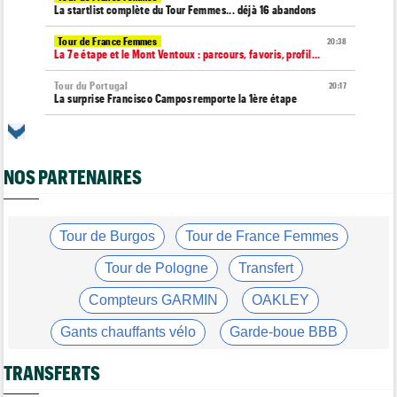
La startlist complète du Tour Femmes... déjà 16 abandons
Tour de France Femmes
20:38
La 7e étape et le Mont Ventoux : parcours, favoris, profil…
Tour du Portugal
20:17
La surprise Francisco Campos remporte la 1ère étape
Tour de Pologne
19:59
Bart Lemmen : "J'attendais cette 1ère victoire depuis
longtemps"
NOS PARTENAIRES
Tour de France Femmes
19:38
Marlen Reusser : "Le Mont Ventoux... on verra"
Tour de France Femmes
Tour de Burgos
Tour de France Femmes
19:13
Kim Le Court Pienaar : "La course a été complètement folle"
Tour de Pologne
Transfert
Route
18:58
Isaac Del Toro prolonge avec UAE Team Emirates-XRG jusqu'en
Compteurs GARMIN
OAKLEY
2031
Gants chauffants vélo
Garde-boue BBB
Tour de Burgos
18:37
Felix Gall : "J’espère conserver ce maillot de leader"
Casque ABUS
Jeu de Vélo
TRANSFERTS
Agenda
18:19
Tour Femmes, Pologne, Burgos… au programme de la fin de
Brassard Fréquence Cardiaque