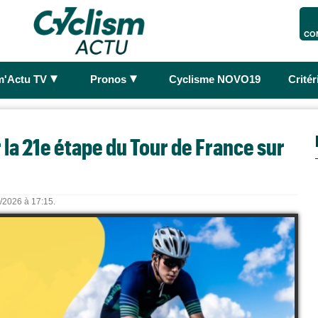
CO
►
►
m'Actu TV
Pronos
Cyclisme NOVO19
Crité
 la 21e étape du Tour de France sur
7/2026 à 17:15.