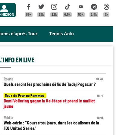
Menu
Facebook
Twitter
Instagram
Tik Tok
Youtube
Dailymotion
Threads
NNEXION
89k
29k
12k
6.5k
53k
1.5k
3k
riums d'après Tour
Tennis Actu
L'INFO EN LIVE
Route
18:28
Quels seront les prochains défis de Tadej Pogacar ?
Tour de France Femmes
18:14
Demi Vollering gagne la 8e étape et prend le maillot
jaune
Média
18:01
Web-série : "Course toujours, dans les coulisses de la
FDJ United Series"