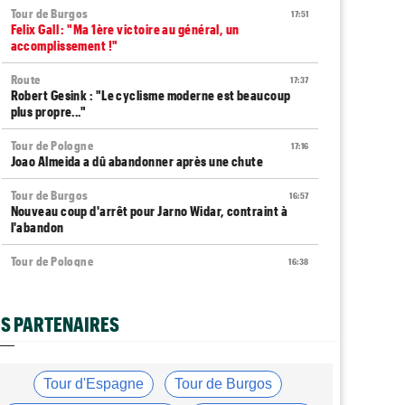
Tour de Burgos
17:51
Felix Gall : "Ma 1ère victoire au général, un
accomplissement !"
Route
17:37
Robert Gesink : "Le cyclisme moderne est beaucoup
plus propre..."
Tour de Pologne
17:16
Joao Almeida a dû abandonner après une chute
Tour de Burgos
16:57
Nouveau coup d'arrêt pour Jarno Widar, contraint à
l'abandon
Tour de Pologne
16:38
Louis Barré remporte la 6e étape et prend la 2e place
du général
S PARTENAIRES
Média
16:36
Les vidéos cyclisme sont sur Dailymotion :
Cyclism'Actu TV
Tour d'Espagne
Tour de Burgos
Tour de Burgos
16:33