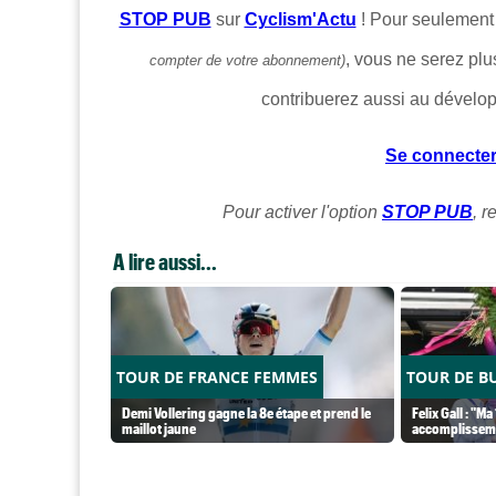
STOP PUB
sur
Cyclism'Actu
! Pour seulemen
, vous ne serez plu
compter de votre abonnement)
contribuerez aussi au dévelo
Se connecte
Pour activer l'option
STOP PUB
, 
A lire aussi...
TOUR DE FRANCE FEMMES
TOUR DE B
Demi Vollering gagne la 8e étape et prend le
Felix Gall : "M
maillot jaune
accomplisseme