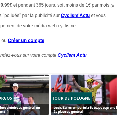
t
9,99€
et pendant 365 jours, soit moins de 1€ par mois
(à
s "pollués" par la publicité sur
Cyclism'Actu
et vous
ppement de votre média web cyclisme.
r
ou
Créer un compte
rendez-vous sur votre compte
Cyclism'Actu
URGOS
TOUR DE POLOGNE
a 1ère victoire au général, un
Louis Barré remporte la 6e étape et prend la
nt !"
2e place du général