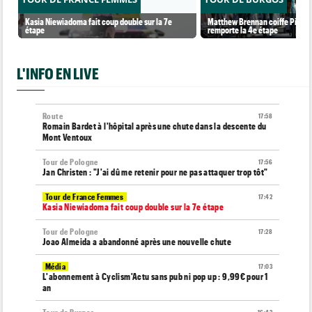
Kasia Niewiadoma fait coup double sur la 7e
Matthew Brennan coiffe Pithie s
étape
remporte la 4e étape
L'INFO EN LIVE
Route
17:58
Romain Bardet à l'hôpital après une chute dans la descente du
Mont Ventoux
Tour de Pologne
17:56
Jan Christen : "J'ai dû me retenir pour ne pas attaquer trop tôt"
Tour de France Femmes
17:42
Kasia Niewiadoma fait coup double sur la 7e étape
Tour de Pologne
17:28
Joao Almeida a abandonné après une nouvelle chute
Média
17:03
L'abonnement à Cyclism'Actu sans pub ni pop up : 9,99€ pour 1
an