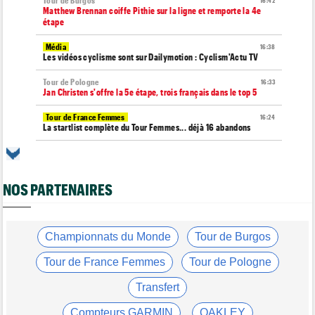
Tour de Burgos
16:42
Matthew Brennan coiffe Pithie sur la ligne et remporte la 4e
étape
Média
16:38
Les vidéos cyclisme sont sur Dailymotion : Cyclism'Actu TV
Tour de Pologne
16:33
Jan Christen s'offre la 5e étape, trois français dans le top 5
Tour de France Femmes
16:24
La startlist complète du Tour Femmes... déjà 16 abandons
Championnats du Monde
16:05
La sélection française pour les Championnats du monde !
NOS PARTENAIRES
Transfert
15:47
Joe Blackmore devrait rejoindre une grosse équipe WorldTour
Route
15:19
Émilien Jacquelin va faire ses débuts sur la Polynormande, le 16
Championnats du Monde
Tour de Burgos
août !
Tour de France Femmes
Tour de Pologne
Tour de France Femmes
15:00
Horaires et chaînes… La diffusion TV de la 7e étape du Tour
Transfert
Route
14:39
Compteurs GARMIN
OAKLEY
Blessé, le Belge Toon Aerts, a mis un terme à sa saison 2026