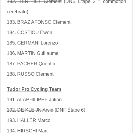
182. BERTHET Clement
(DNS Étape 2 = commotion
cérébrale)
183. BRAZ AFONSO Clement
184. COSTIOU Ewen
185. GERMANI Lorenzo
186. MARTIN Guillaume
187. PACHER Quentin
188. RUSSO Clement
Tudor Pro Cycling Team
191. ALAPHILIPPE Julian
192. DE KLEIJN Arvid
(DNF Étape 6)
193. HALLER Marco
194. HIRSCHI Marc