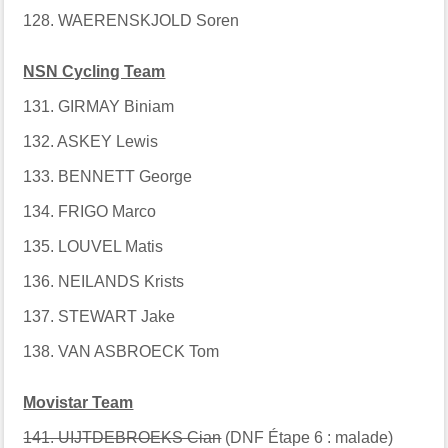
128. WAERENSKJOLD Soren
NSN Cycling Team
131. GIRMAY Biniam
132. ASKEY Lewis
133. BENNETT George
134. FRIGO Marco
135. LOUVEL Matis
136. NEILANDS Krists
137. STEWART Jake
138. VAN ASBROECK Tom
Movistar Team
141. UIJTDEBROEKS Cian
(DNF Étape 6 : malade)