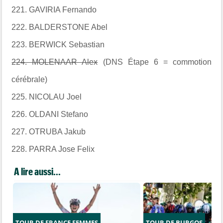
221. GAVIRIA Fernando
222. BALDERSTONE Abel
223. BERWICK Sebastian
224. MOLENAAR Alex
(DNS Étape 6 = commotion
cérébrale)
225. NICOLAU Joel
226. OLDANI Stefano
227. OTRUBA Jakub
228. PARRA Jose Felix
A lire aussi...
TOUR DE FRANCE FEMMES
TOUR DE BURGOS