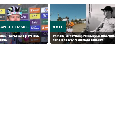
RANCE FEMMES
ROUTE
ma : "Je ressens juste une
Romain Bardet hospitalisé après une chute
tude"
dans la descente du Mont Ventoux