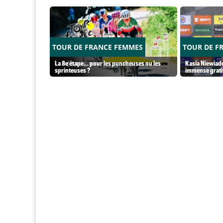
TOUR DE FRANCE FEMMES
TOUR DE F
La 8e étape… pour les puncheuses ou les
Kasia Niewiado
sprinteuses ?
immense grati