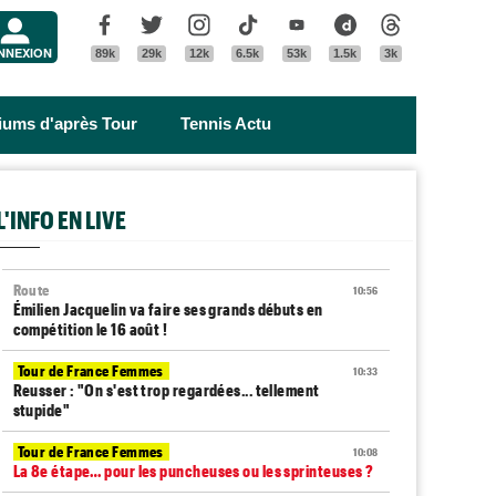
Menu
Facebook
Twitter
Instagram
Tik Tok
Youtube
Dailymotion
Threads
NNEXION
89k
29k
12k
6.5k
53k
1.5k
3k
riums d'après Tour
Tennis Actu
L'INFO EN LIVE
Route
10:56
Émilien Jacquelin va faire ses grands débuts en
compétition le 16 août !
Tour de France Femmes
10:33
Reusser : "On s'est trop regardées... tellement
stupide"
Tour de France Femmes
10:08
La 8e étape… pour les puncheuses ou les sprinteuses ?