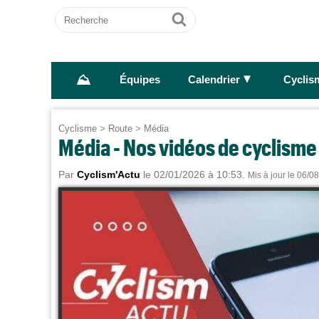
Recherche
Ok
⛰
►
Équipes
Calendrier
Cyclis
Cyclisme
>
Route
>
Média
Média - Nos vidéos de cyclisme
Par
Cyclism'Actu
le 02/01/2026 à 10:53.
Mis à jour le 06/0