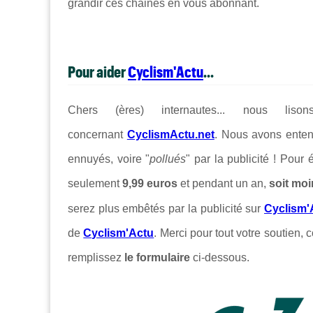
grandir ces chaines en vous abonnant.
Pour aider
Cyclism'Actu
...
Chers (ères) internautes... nous lis
concernant
CyclismActu.net
. Nous avons enten
ennuyés, voire "
pollués
" par la publicité ! Pour
seulement
9,99 euros
et pendant un an,
soit moi
serez plus embêtés par la publicité sur
Cyclism'
de
Cyclism'Actu
. Merci pour tout votre soutien, c
remplissez
le formulaire
ci-dessous.