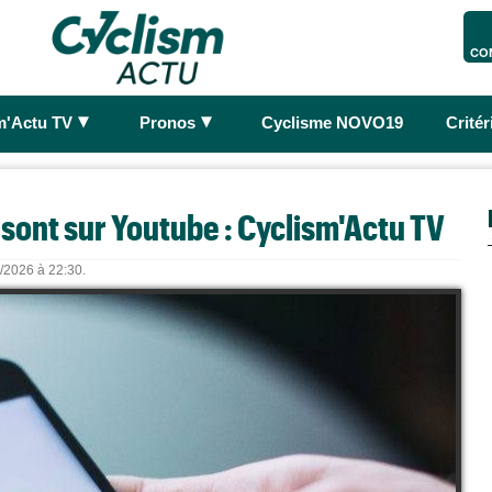
CO
►
►
m'Actu TV
Pronos
Cyclisme NOVO19
Crité
 sont sur Youtube : Cyclism'Actu TV
8/2026 à 22:30.