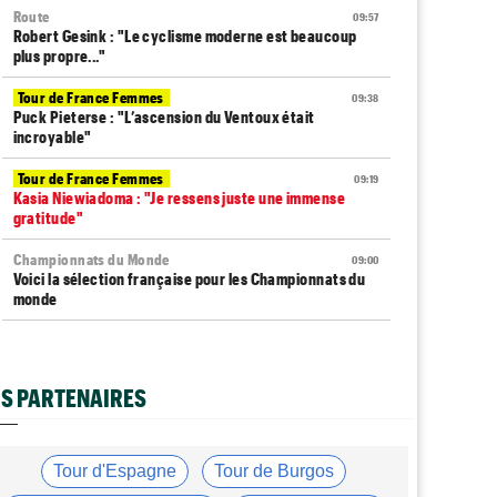
Route
09:57
Robert Gesink : "Le cyclisme moderne est beaucoup
plus propre..."
Tour de France Femmes
09:38
Puck Pieterse : "L’ascension du Ventoux était
incroyable"
Tour de France Femmes
09:19
Kasia Niewiadoma : "Je ressens juste une immense
gratitude"
Championnats du Monde
09:00
Voici la sélection française pour les Championnats du
monde
Transfert
08:40
Joe Blackmore devrait rejoindre une armada du
WorldTour
S PARTENAIRES
Route
08:35
Romain Bardet hospitalisé après une chute dans la
descente du Mont Ventoux
Tour d'Espagne
Tour de Burgos