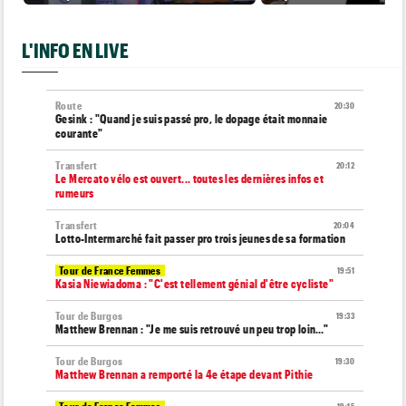
L'INFO EN LIVE
Route
20:30
Gesink : "Quand je suis passé pro, le dopage était monnaie
courante"
Transfert
20:12
Le Mercato vélo est ouvert... toutes les dernières infos et
rumeurs
Transfert
20:04
Lotto-Intermarché fait passer pro trois jeunes de sa formation
Tour de France Femmes
19:51
Kasia Niewiadoma : "C'est tellement génial d'être cycliste"
Tour de Burgos
19:33
Matthew Brennan : "Je me suis retrouvé un peu trop loin…"
Tour de Burgos
19:30
Matthew Brennan a remporté la 4e étape devant Pithie