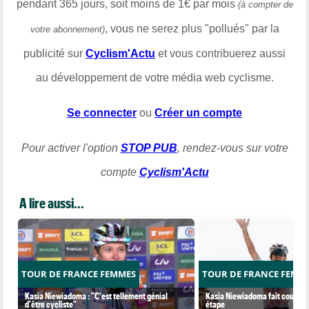
pendant 365 jours, soit moins de 1€ par mois
(à compter de
, vous ne serez plus "pollués" par la
votre abonnement)
publicité sur
Cyclism'Actu
et vous contribuerez aussi
au développement de votre média web cyclisme.
Se connecter
ou
Créer un compte
Pour activer l'option
STOP PUB
, rendez-vous sur votre
compte
Cyclism'Actu
A lire aussi...
TOUR DE FRANCE FEMMES
TOUR DE FRANCE FEMM
Kasia Niewiadoma : "C'est tellement génial
Kasia Niewiadoma fait coup dou
d'être cycliste"
étape