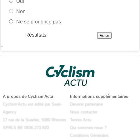
Oui
Non
Ne se prononce pas
Résultats
-
A propos de Cyclism'Actu
Informations supplémentaires
Cyclism'Actu est édité par Swar-
Devenir partenaire
Agency
Nous contacter
17 rue de la Suarlée, 5080 Rhisnes
Tennis Actu
SPRLS BE 0836.273.820
Qui sommes-nous ?
Conditions Générales