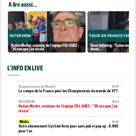
A lire aussi...
INTERVIEW
TOUR DE FRANCE FEMM
Gatien Merlot, créateur de l'équipe FDJ-SUEZ :
Demi Vollering : "Faites tout po
"20 ans que j'en rêvais"
rêves... "
L'INFO EN LIVE
Championnats du Monde
20:50
La compo de la France pour les Championnats du monde de VTT
INTERVIEW
20:42
Gatien Merlot, créateur de l'équipe FDJ-SUEZ : "20 ans que j'en
rêvais"
Média
20:30
Votre abonnement Cyclism'Actu pour sans pub ni pop up : 9,99€
pour 1 an