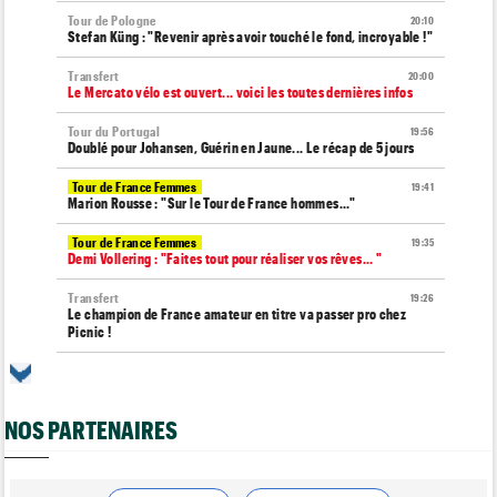
Tour de Pologne
20:10
Stefan Küng : "Revenir après avoir touché le fond, incroyable !"
Transfert
20:00
Le Mercato vélo est ouvert... voici les toutes dernières infos
Tour du Portugal
19:56
Doublé pour Johansen, Guérin en Jaune... Le récap de 5 jours
Tour de France Femmes
19:41
Marion Rousse : "Sur le Tour de France hommes..."
Tour de France Femmes
19:35
Demi Vollering : "Faites tout pour réaliser vos rêves... "
Transfert
19:26
Le champion de France amateur en titre va passer pro chez
Picnic !
Tour de France Femmes
18:52
Vollering et la FDJ-Suez au sommet du classement des primes
NOS PARTENAIRES
Transfert
18:30
Après Jarno Widar, Lotto-Intermarché prolonge un autre cadre
Route
18:11