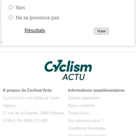
Non
Ne se prononce pas
Résultats
-
A propos de Cyclism'Actu
Informations supplémentaires
Cyclism'Actu est édité par Swar-
Devenir partenaire
Agency
Nous contacter
17 rue de la Suarlée, 5080 Rhisnes
Tennis Actu
SPRLS BE 0836.273.820
Qui sommes-nous ?
Conditions Générales
Données Personnelles