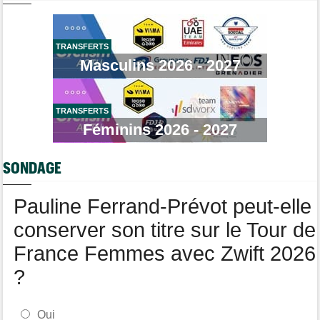
Quels seront les prochains défis de Tadej Pogacar ?
Brassard Fréquence Cardiaque
Tour de France Femmes
08/08
Demi Vollering gagne la 8e étape et prend le maillot jaune
TRANSFERTS
Masculins 2026 - 2027
Média
08/08
Web-série : "Course toujours, dans les coulisses de la FDJ
United Series"
TRANSFERTS
Route
08/08
Robert Gesink : "Le cyclisme moderne est beaucoup plus
Féminins 2026 - 2027
propre..."
Tour de Pologne
08/08
SONDAGE
Joao Almeida a dû abandonner après une chute
Pauline Ferrand-Prévot peut-elle
conserver son titre sur le Tour de
France Femmes avec Zwift 2026
?
Oui