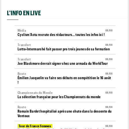
L'INFO EN LIVE
Média
08/08
Cyclism’Actu recrute des rédacteurs… toutes les infos ici !
Transfert
08/08
Lotto-Intermarché fait passer pro trois jeunes de sa formation
Transfert
08/08
Joe Blackmore devrait signer chez une armada du WorldTour
Route
08/08
Émilien Jacquelin va faire ses débuts en compétition le 16 août
!
Championnats du Monde
08/08
La sélection française pour les Championnats du monde
Route
08/08
Romain Bardet hospitalisé après une chute dans la descente du
Ventoux
Tour de France Femmes
08/08