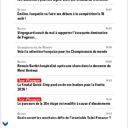
Route
16:07
Émilien Jacquelin va faire ses débuts à la compétition le 16
août !
Route
15:49
Vingegaard aurait du mal à supporter l'écrasante domination
de Pogacar...
Championnats du Monde
15:30
Voici la sélection française pour les Championnats du monde
Route
15:08
Romain Bardet hospitalisé après une chute dans la descente du
Mont Ventoux
Tour d'Espagne
14:53
La Soudal Quick-Step perd un de ses leaders pour la Vuelta
2026 !
Tour d'Espagne
14:31
Le parcours de la 20e étape est modifié à cause d'éboulements
Route
14:13
Quels seront les prochains défis de l'insatiable Tadej Pogacar ?
Tour de France Femmes
13:55