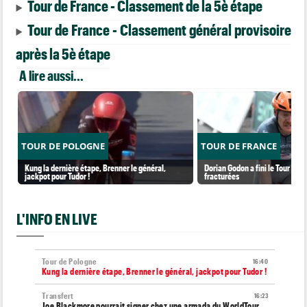
Tour de France - Classement de la 5è étape
Tour de France - Classement général provisoire
après la 5è étape
A lire aussi...
TOUR DE POLOGNE
TOUR DE FRANCE
Kung la dernière étape, Brenner le général,
Dorian Godon a fini le Tour ave
jackpot pour Tudor !
fracturées
L'INFO EN LIVE
Tour de Pologne
16:40
Kung la dernière étape, Brenner le général, jackpot pour Tudor !
Transfert
16:23
Joe Blackmore pourrait signer chez une armada du WorldTour