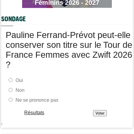
Média
Féminins 2026 - 2027
11:20
Cyclism’Actu recrute rédacteurs… toutes les informations ici !
Tour de France Femmes
11:13
SONDAGE
La FDJ-SUEZ assume sa stratégie : "C'est ça, le cyclisme"
Pauline Ferrand-Prévot peut-elle
conserver son titre sur le Tour de
France Femmes avec Zwift 2026
?
Oui
Non
Ne se prononce pas
Résultats
-