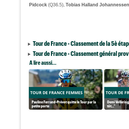
Pidcock
(Q36.5),
Tobias Halland Johannesse
Tour de France - Classement de la 5è éta
Tour de France - Classement général provi
A lire aussi...
TOUR DE FRANCE FEMMES
TOUR DE F
Pauline Ferrand-Prévot quitte le Tour par la
Demi Vollering 
petite porte
tôt..."