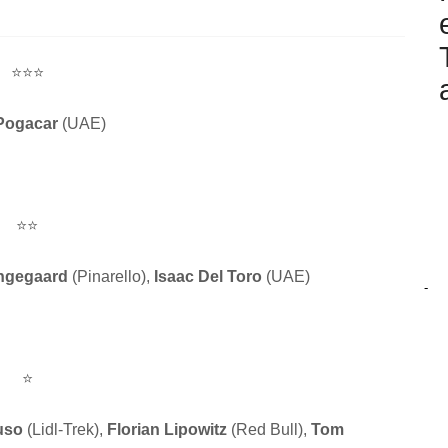
⭐⭐⭐
 Pogacar
(UAE)
⭐⭐
ngegaard
(Pinarello),
Isaac Del Toro
(UAE)
-
⭐
uso
(Lidl-Trek),
Florian Lipowitz
(Red Bull),
Tom