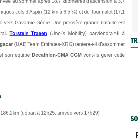
rivée au sommet après 18,7 kilomètres d'ascension à 3,7
iques cols d'Aspin (12 km à 6,5 %) et du Tourmalet (17,1
te vers Gavarnie-Gèdre. Une première grande bataille est
ral.
Torstein Traeen
(Uno-X Mobility) parviendra-t-il à
TR
ogacar
(UAE Team Emirates-XRG) tentera-t-il d'assommer
t son équipe
Decathlon-CMA CGM
vont-ils gérer cette
e
/186.2km
(départ à 12h25, arrivée vers 17h29)
SO