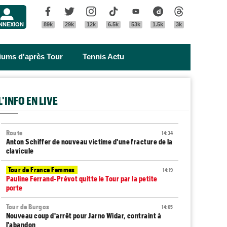
Menu
Facebook
Twitter
Instagram
Tik Tok
Youtube
Dailymotion
Threads
NNEXION
89k
29k
12k
6.5k
53k
1.5k
3k
riums d'après Tour
Tennis Actu
L'INFO EN LIVE
Route
14:34
Anton Schiffer de nouveau victime d'une fracture de la
clavicule
Tour de France Femmes
14:19
Pauline Ferrand-Prévot quitte le Tour par la petite
porte
Tour de Burgos
14:05
Nouveau coup d'arrêt pour Jarno Widar, contraint à
l'abandon