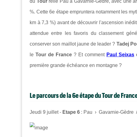
du
Tour
relie Pau à Gavarnie-Gèdre, avec une ar
%. Cette 6e étape empruntera notamment les myth
km à 7,3 %) avant de découvrir l'ascension inédi
attendue entre les favoris du classement géné
conserver son maillot jaune de leader ?
Tadej P
le
Tour de France
? Et comment
Paul Seixas
e
première grande échéance en montagne ?
Le parcours de la 6e étape du Tour de Franc
Jeudi 9 juillet -
Etape 6
: Pau › Gavarnie-Gèdre 