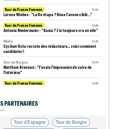
Tour de France Femmes
13:29
Lorena Wiebes : "La 8e étape ? Nous l'avons ciblé..."
Tour de France Femmes
13:09
Antonia Niedermaier : "Kasia ? J’ai toujours cru en elle"
Média
12:46
Cyclism’Actu recrute des rédacteurs… voici comment
candidater !
Tour de Burgos
12:24
Matthew Brennan : "J'avais l'impression de cuire de
l'intérieur"
Tour de France Femmes
12:05
La 8e étape à Nice… la plus longue du Tour Femmes !
Tour de Pologne
11:50
S PARTENAIRES
Jan Christen : "J'aurais aussi pu gagner au sprint..."
Transfert
11:28
Lotto-Intermarché va faire passer pro trois jeunes de
Tour d'Espagne
Tour de Burgos
sa formation