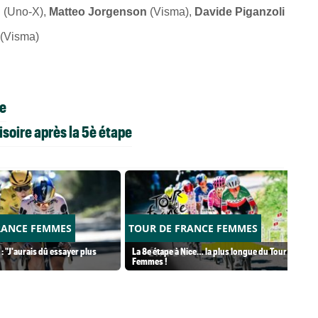
n
(Uno-X),
Matteo Jorgenson
(Visma),
Davide Piganzoli
(Visma)
pe
soire après la 5è étape
RANCE FEMMES
TOUR DE FRANCE FEMMES
: "J'aurais dû essayer plus
La 8e étape à Nice… la plus longue du Tour
Femmes !