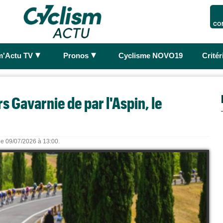
CO
►
►
m'Actu TV
Pronos
Cyclisme NOVO19
Crité
s Gavarnie de par l'Aspin, le
 le 09/07/2026 à 13:00.