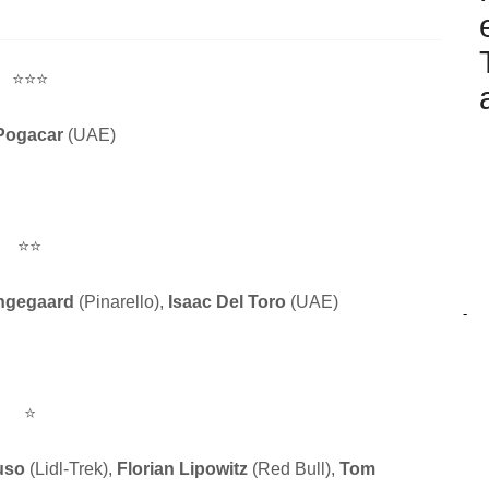
⭐⭐⭐
 Pogacar
(UAE)
⭐⭐
ngegaard
(Pinarello),
Isaac Del Toro
(UAE)
-
⭐
uso
(Lidl-Trek),
Florian Lipowitz
(Red Bull),
Tom