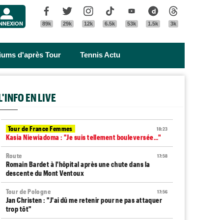
Menu
Facebook
Twitter
Instagram
Tik Tok
Youtube
Dailymotion
Threads
NNEXION
89k
29k
12k
6.5k
53k
1.5k
3k
riums d'après Tour
Tennis Actu
L'INFO EN LIVE
Tour de France Femmes
18:23
Kasia Niewiadoma : "Je suis tellement bouleversée..."
Route
17:58
Romain Bardet à l'hôpital après une chute dans la
descente du Mont Ventoux
Tour de Pologne
17:56
Jan Christen : "J'ai dû me retenir pour ne pas attaquer
trop tôt"