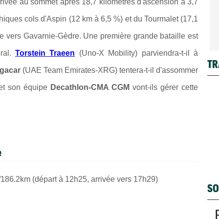
rivée au sommet après 18,7 kilomètres d'ascension à 3,7
iques cols d'Aspin (12 km à 6,5 %) et du Tourmalet (17,1
te vers Gavarnie-Gèdre. Une première grande bataille est
ral.
Torstein Traeen
(Uno-X Mobility) parviendra-t-il à
TR
ogacar
(UAE Team Emirates-XRG) tentera-t-il d'assommer
t son équipe
Decathlon-CMA CGM
vont-ils gérer cette
e
/186.2km
(départ à 12h25, arrivée vers 17h29)
SO