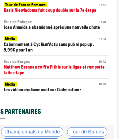
Tour de France Femmes
17:42
Kasia Niewiadoma fait coup double sur la 7e étape
Tour de Pologne
17:28
Joao Almeida a abandonné après une nouvelle chute
Média
17:03
L'abonnement à Cyclism'Actu sans pub ni pop up :
9,99€ pour 1 an
Tour de Burgos
16:42
Matthew Brennan coiffe Pithie sur la ligne et remporte
la 4e étape
Média
16:38
Les vidéos cyclisme sont sur Dailymotion :
Cyclism'Actu TV
Tour de Pologne
16:33
S PARTENAIRES
Jan Christen s'offre la 5e étape, trois français dans le
top 5
Tour de France Femmes
16:24
Championnats du Monde
Tour de Burgos
La startlist complète du Tour Femmes... déjà 16