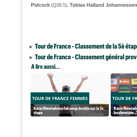
Pidcock
(Q36.5),
Tobias Halland Johannesse
Tour de France - Classement de la 5è éta
Tour de France - Classement général provi
A lire aussi...
TOUR DE FRANCE FEMMES
TOUR DE F
Kasia Niewiadoma fait coup double sur la 7e
Kasia Niewiado
étape
bouleversée...