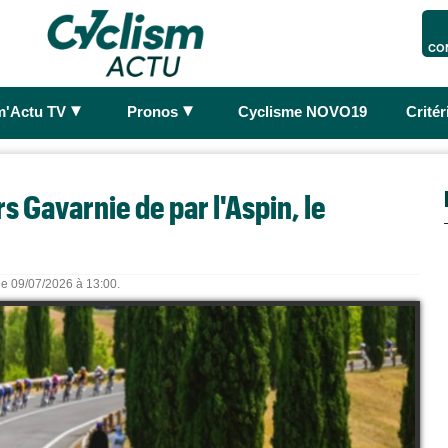
CO
►
►
m'Actu TV
Pronos
Cyclisme NOVO19
Crité
s Gavarnie de par l'Aspin, le
 le 09/07/2026 à 13:00.