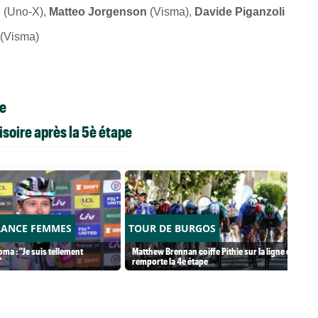
n
(Uno-X),
Matteo Jorgenson
(Visma),
Davide Piganzoli
(Visma)
pe
soire après la 5è étape
RANCE FEMMES
TOUR DE BURGOS
ma : "Je suis tellement
Matthew Brennan coiffe Pithie sur la ligne et
"
remporte la 4e étape