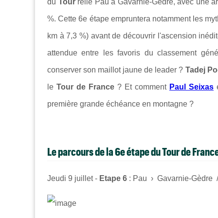
du
Tour
relie Pau à Gavarnie-Gèdre, avec une ar
%. Cette 6e étape empruntera notamment les myth
km à 7,3 %) avant de découvrir l'ascension inédi
attendue entre les favoris du classement géné
conserver son maillot jaune de leader ?
Tadej P
le
Tour de France
? Et comment
Paul Seixas
e
première grande échéance en montagne ?
Le parcours de la 6e étape du Tour de Franc
Jeudi 9 juillet -
Etape 6
: Pau › Gavarnie-Gèdre 