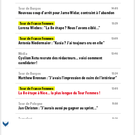
Tour de Burgos
14:05
Nouveau coup d'arrêt pour Jarno Widar, contraint à l'abandon
Tour de France Femmes
13:29
Lorena Wiebes : "La 8e étape ? Nous l'avons ciblé..."
Tour de France Femmes
13:09
Antonia Niedermaier : "Kasia ? J’ai toujours cru en elle"
Média
12:46
Cyclism’Actu recrute des rédacteurs… voici comment
candidater !
Tour de Burgos
12:24
Matthew Brennan : "J'avais l'impression de cuire de l'intérieur"
Tour de France Femmes
12:05
La 8e étape à Nice… la plus longue du Tour Femmes !
Tour de Pologne
11:50
Jan Christen : "J'aurais aussi pu gagner au sprint..."
Transfert
11:28
Lotto-Intermarché va faire passer pro trois jeunes de sa
formation