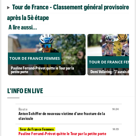
Tour de France - Classement général provisoire
après la 5è étape
A lire aussi...
TOUR DE FRANCE FEMMES
TOUR DE FRANCE FEMM
Pauline Ferrand-Prévot quitte le Tour par la
petite porte
Demi Vollering : "J'aurais dû ess
L'INFO EN LIVE
Route
14:34
Anton Schiffer de nouveau victime d'une fracture de la
clavicule
Tour de France Femmes
14:19
Pauline Ferrand-Prévot quitte le Tour par la petite porte