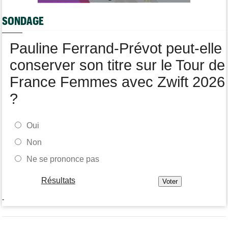
Romain Bardet hospitalisé après une chute dans la descente du
Mont Ventoux
SONDAGE
Route
08:00
Toon Aerts, blessé, a mis un terme à sa saison 2026
Pauline Ferrand-Prévot peut-elle
conserver son titre sur le Tour de
France Femmes avec Zwift 2026
?
Oui
Non
Ne se prononce pas
Résultats
-