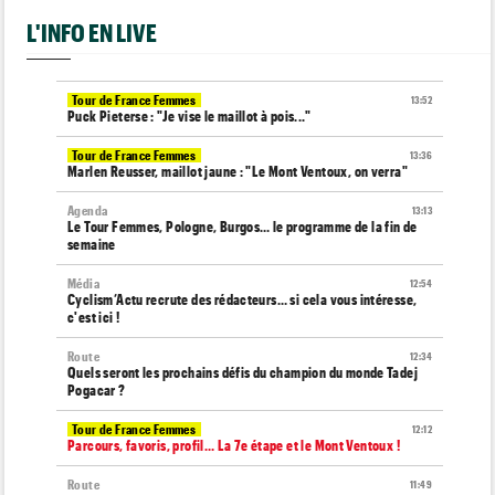
L'INFO EN LIVE
Tour de France Femmes
13:52
Puck Pieterse : "Je vise le maillot à pois..."
Tour de France Femmes
13:36
Marlen Reusser, maillot jaune : "Le Mont Ventoux, on verra"
Agenda
13:13
Le Tour Femmes, Pologne, Burgos… le programme de la fin de
semaine
Média
12:54
Cyclism’Actu recrute des rédacteurs… si cela vous intéresse,
c'est ici !
Route
12:34
Quels seront les prochains défis du champion du monde Tadej
Pogacar ?
Tour de France Femmes
12:12
Parcours, favoris, profil… La 7e étape et le Mont Ventoux !
Route
11:49