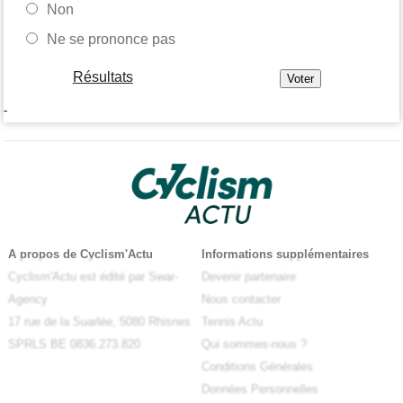
Non
Ne se prononce pas
Résultats
-
A propos de Cyclism'Actu
Informations supplémentaires
Cyclism'Actu est édité par Swar-
Devenir partenaire
Agency
Nous contacter
17 rue de la Suarlée, 5080 Rhisnes
Tennis Actu
SPRLS BE 0836.273.820
Qui sommes-nous ?
Conditions Générales
Données Personnelles