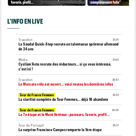
favoris, profil…
complètement folle"
L'INFO EN LIVE
Transfert
21:24
La Soudal Quick-Step recrute un talentueux sprinteur allemand
de 24 ans
Média
21:05
Cyclism’Actu recrute des rédacteurs… si ça vous intéresse,
c'est ici !
Transfert
20:57
Le Mercato vélo est ouvert... voici toutes les dernières infos
Tour de France Femmes
20:51
La startlist complète du Tour Femmes... déjà 16 abandons
Tour de France Femmes
20:38
La 7e étape et le Mont Ventoux : parcours, favoris, profil…
Tour du Portugal
20:17
La surprise Francisco Campos remporte la 1ère étape