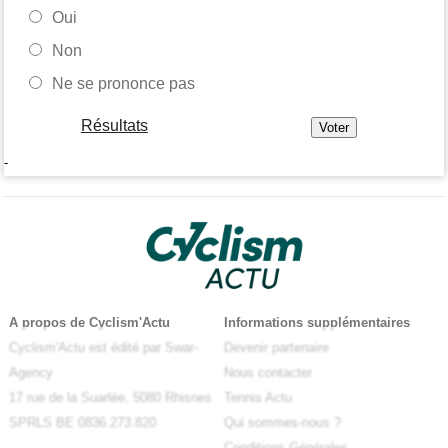
Oui
Non
Ne se prononce pas
Résultats
-
A propos de Cyclism'Actu
Informations supplémentaires
Cyclism'Actu est édité par Swar-
Devenir partenaire
Agency
Nous contacter
17 rue de la Suarlée, 5080 Rhisnes
Tennis Actu
SPRLS BE 0836.273.820
Qui sommes-nous ?
Conditions Générales