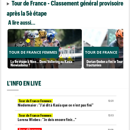
Tour de France - Classement général provisoire
après la 5è étape
A lire aussi...
TOUR DE FRANCE FEMMES
TOUR DE FRANCE
La 9e étape à Nice... Demi Vollering ou Kasia
Dorian Godon a fini le Tour ave
Niewiadoma ?
fracturées
L'INFO EN LIVE
Tour de France Femmes
12:31
Niedermaier : "J’ai dit à Kasia que ce n’est pas fini"
Tour de France Femmes
12:13
Lorena Wiebes : "Je dois encore finir..."
Tour d'Espagne