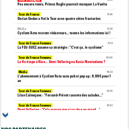
11:59
Pas encore remis, Primoz Roglic pourrait manquer La Vuelta
Tour de France
11:38
Dorian Godon a fini le Tour avec quatre côtes fracturées
Média
11:20
Cyclism’Actu recrute rédacteurs… toutes les informations ici !
Tour de France Femmes
11:13
La FDJ-SUEZ assume sa stratégie : "C'est ça, le cyclisme"
Tour de France Femmes
10:48
La 9e étape à Nice... Demi Vollering ou Kasia Niewiadoma ?
Média
10:33
L'abonnement à Cyclism'Actu sans pub ni pop up : 9,99€ pour 1
an
Tour de France Femmes
10:19
Lilan Calmejane : "Ferrand-Prévot raconte des salades…"
Tour de France Femmes
10:01
Demi Vollering : "Cela prouve que si on rêve en grand..."
Média
09:53
Web-série : "Course toujours, dans les coulisses de la FDJ
United Series"