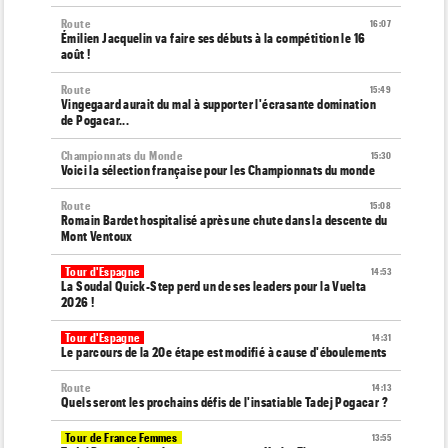
Route
16:07
Émilien Jacquelin va faire ses débuts à la compétition le 16
août !
Route
15:49
Vingegaard aurait du mal à supporter l'écrasante domination
de Pogacar...
Championnats du Monde
15:30
Voici la sélection française pour les Championnats du monde
Route
15:08
Romain Bardet hospitalisé après une chute dans la descente du
Mont Ventoux
Tour d'Espagne
14:53
La Soudal Quick-Step perd un de ses leaders pour la Vuelta
2026 !
Tour d'Espagne
14:31
Le parcours de la 20e étape est modifié à cause d'éboulements
Route
14:13
Quels seront les prochains défis de l'insatiable Tadej Pogacar ?
Tour de France Femmes
13:55