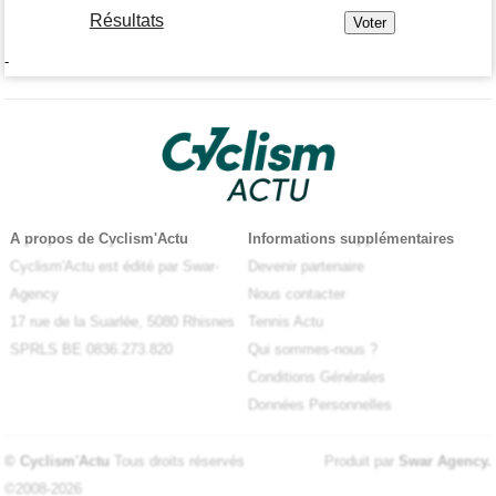
Résultats
-
A propos de Cyclism'Actu
Informations supplémentaires
Cyclism'Actu est édité par Swar-
Devenir partenaire
Agency
Nous contacter
17 rue de la Suarlée, 5080 Rhisnes
Tennis Actu
SPRLS BE 0836.273.820
Qui sommes-nous ?
Conditions Générales
Données Personnelles
© Cyclism'Actu
Tous droits réservés
Produit par
Swar Agency
.
©2008-2026