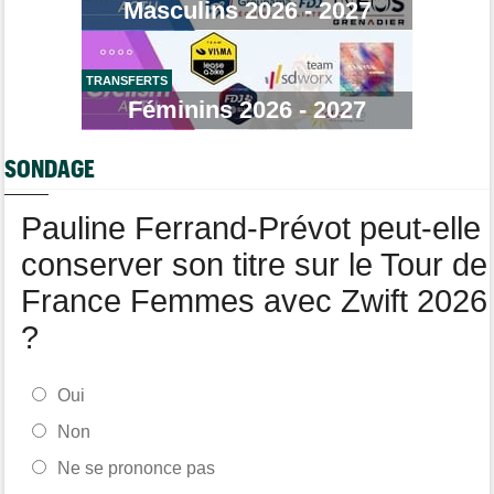
Masculins 2026 - 2027
Cyclism’Actu recrute rédacteurs… toutes les informations ici !
Tour de France Femmes
11:13
La FDJ-SUEZ assume sa stratégie : "C'est ça, le cyclisme"
TRANSFERTS
Média
Féminins 2026 - 2027
10:33
L'abonnement à Cyclism'Actu sans pub ni pop up : 9,99€ pour 1
an
SONDAGE
Tour de France Femmes
10:19
Lilan Calmejane : "Ferrand-Prévot raconte des salades…"
Pauline Ferrand-Prévot peut-elle
conserver son titre sur le Tour de
France Femmes avec Zwift 2026
?
Oui
Non
Ne se prononce pas