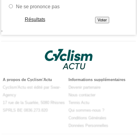
Ne se prononce pas
Résultats
-
A propos de Cyclism'Actu
Informations supplémentaires
Cyclism'Actu est édité par Swar-
Devenir partenaire
Agency
Nous contacter
17 rue de la Suarlée, 5080 Rhisnes
Tennis Actu
SPRLS BE 0836.273.820
Qui sommes-nous ?
Conditions Générales
Données Personnelles