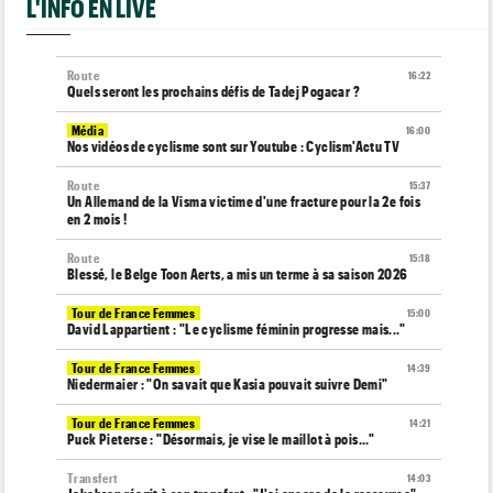
L'INFO EN LIVE
Route
16:22
Quels seront les prochains défis de Tadej Pogacar ?
Média
16:00
Nos vidéos de cyclisme sont sur Youtube : Cyclism'Actu TV
Route
15:37
Un Allemand de la Visma victime d'une fracture pour la 2e fois
en 2 mois !
Route
15:18
Blessé, le Belge Toon Aerts, a mis un terme à sa saison 2026
Tour de France Femmes
15:00
David Lappartient : "Le cyclisme féminin progresse mais..."
Tour de France Femmes
14:39
Niedermaier : "On savait que Kasia pouvait suivre Demi"
Tour de France Femmes
14:21
Puck Pieterse : "Désormais, je vise le maillot à pois..."
Transfert
14:03