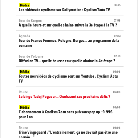
Média
08:25
Les vidéos de cyclisme sur Dailymotion : Cyclism'Actu TV
Tour de Burgos
07:56
A quelle heure et sur quelle chaîne suivre la 3e étape à la TV ?
Agenda
07:33
Tour de France Femmes, Pologne, Burgos… au programme de la
semaine
Tour de Pologne
07:10
Diffusion TV... quelle heure et sur quelle chaîne la 4e étape ?
Média
05/08
Toutes nos vidéos de cyclisme sont sur Youtube : Cyclism'Actu
TV
Route
05/08
Le bingo Tadej Pogacar... Quels sont ses prochains défis ?
Média
05/08
L'abonnement à Cyclism'Actu sans pub sans pop up : 9,99€
pour 1 an
Route
05/08
Trine Vingegaard : "L'entraînement, ça ne devrait pas être une
corvée..."