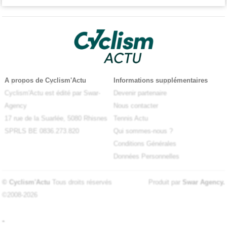
A propos de Cyclism'Actu
Informations supplémentaires
Cyclism'Actu est édité par Swar-
Devenir partenaire
Agency
Nous contacter
17 rue de la Suarlée, 5080 Rhisnes
Tennis Actu
SPRLS BE 0836.273.820
Qui sommes-nous ?
Conditions Générales
Données Personnelles
© Cyclism'Actu
Tous droits réservés
Produit par
Swar Agency
.
©2008-2026
-