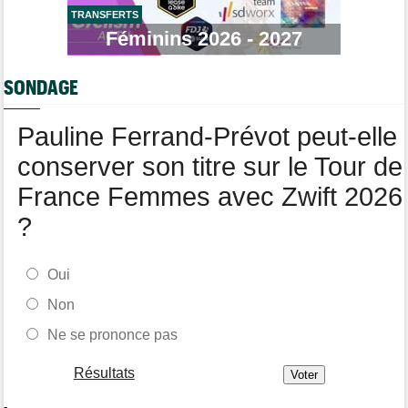
TRANSFERTS
Tour de France
05/08
Féminins 2026 - 2027
Geraint Thomas : "On est passé à côté du Tour..."
Transfert
05/08
SONDAGE
Le Mercato vélo est ouvert... Toutes les dernières infos de
transferts
Pauline Ferrand-Prévot peut-elle
Tour de France Femmes
05/08
Demi Vollering la 5e étape ! Ferrand-Prévot perd tout
conserver son titre sur le Tour de
France Femmes avec Zwift 2026
?
Oui
Non
Ne se prononce pas
Résultats
-