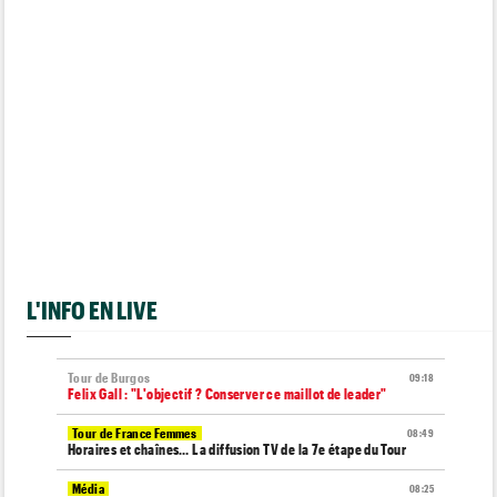
L'INFO EN LIVE
Tour de Burgos
09:18
Felix Gall : "L'objectif ? Conserver ce maillot de leader"
Tour de France Femmes
08:49
Horaires et chaînes… La diffusion TV de la 7e étape du Tour
Média
08:25