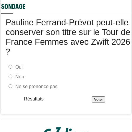
2031
SONDAGE
Agenda
06/08
Tour Femmes, Pologne, Burgos… au programme de la fin de
Pauline Ferrand-Prévot peut-elle
semaine
conserver son titre sur le Tour de
France Femmes avec Zwift 2026
?
Oui
Non
Ne se prononce pas
Résultats
-