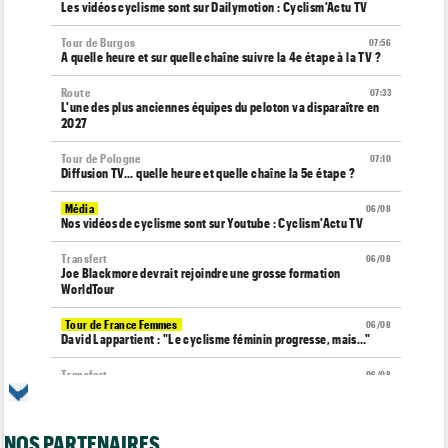
Les vidéos cyclisme sont sur Dailymotion : Cyclism'Actu TV
Tour de Burgos
07:56
A quelle heure et sur quelle chaîne suivre la 4e étape à la TV ?
Route
07:33
L'une des plus anciennes équipes du peloton va disparaître en
2027
Tour de Pologne
07:10
Diffusion TV... quelle heure et quelle chaîne la 5e étape ?
Média
06/08
Nos vidéos de cyclisme sont sur Youtube : Cyclism'Actu TV
Transfert
06/08
Joe Blackmore devrait rejoindre une grosse formation
WorldTour
Tour de France Femmes
06/08
David Lappartient : "Le cyclisme féminin progresse, mais…"
Transfert
06/08
La Soudal Quick-Step recrute un talentueux sprinteur allemand
de 24 ans
NOS PARTENAIRES
Média
06/08