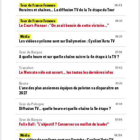
Tour de France Femmes
08:49
Horaires et chaînes… La diffusion TV de la 7e étape du Tour
Tour de France Femmes
08:33
Le Court-Pienaar : "On avait besoin de cette victoire..."
Média
08:25
Les vidéos cyclisme sont sur Dailymotion : Cyclism'Actu TV
Tour de Burgos
07:56
A quelle heure et sur quelle chaîne suivre la 4e étape à la TV ?
Transfert
07:43
Le Mercato vélo est ouvert... les toutes les dernières infos
Route
07:33
L'une des plus anciennes équipes du peloton va disparaître en
2027
Tour de Pologne
07:10
Diffusion TV... quelle heure et quelle chaîne la 5e étape ?
Tour de Burgos
07:00
Felix Gall : "L'objectif ? Conserver ce maillot de leader"
Média
06/08
Nos vidéos de cyclisme sont sur Youtube : Cyclism'Actu TV