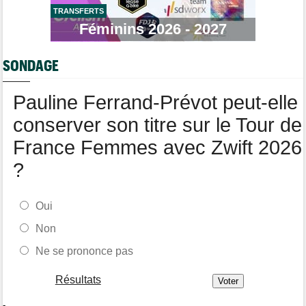
Tour de France Femmes
06/08
Marlen Reusser : "Le Mont Ventoux... on verra"
TRANSFERTS
Féminins 2026 - 2027
Route
06/08
Isaac Del Toro prolonge avec UAE Team Emirates-XRG jusqu'en
2031
SONDAGE
Agenda
06/08
Tour Femmes, Pologne, Burgos… au programme de la fin de
Pauline Ferrand-Prévot peut-elle
semaine
conserver son titre sur le Tour de
France Femmes avec Zwift 2026
?
Oui
Non
Ne se prononce pas
Résultats
-