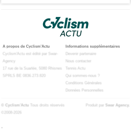
A propos de Cyclism'Actu
Informations supplémentaires
Cyclism'Actu est édité par Swar-
Devenir partenaire
Agency
Nous contacter
17 rue de la Suarlée, 5080 Rhisnes
Tennis Actu
SPRLS BE 0836.273.820
Qui sommes-nous ?
Conditions Générales
Données Personnelles
© Cyclism'Actu
Tous droits réservés
Produit par
Swar Agency
.
©2008-2026
-