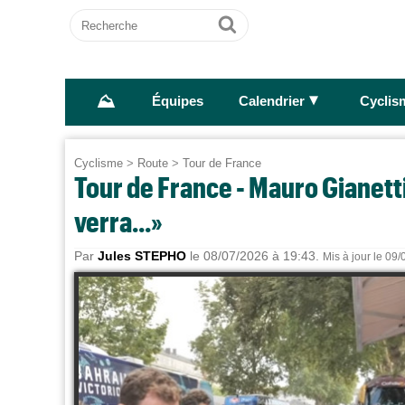
Recherche
Ok
⛰
►
Équipes
Calendrier
Cyclis
Cyclisme
>
Route
>
Tour de France
Tour de France - Mauro Gianetti
verra...»
Par
Jules STEPHO
le 08/07/2026 à 19:43.
Mis à jour le 09