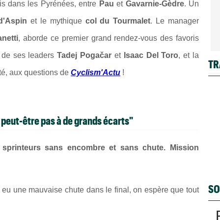
ris dans les Pyrénées, entre
Pau
et
Gavarnie-Gèdre
. Un
d'Aspin
et le mythique
col du Tourmalet
. Le manager
netti
, aborde ce premier grand rendez-vous des favoris
 de ses leaders
Tadej Pogačar
et
Isaac Del Toro
, et la
TR
ité, aux questions de
Cyclism'Actu
!
 peut-être pas à de grands écarts"
ux sprinteurs sans encombre et sans chute. Mission
SO
 a eu une mauvaise chute dans le final, on espère que tout