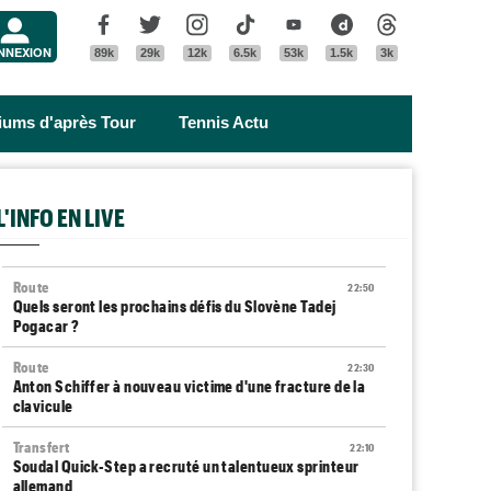
Menu
Facebook
Twitter
Instagram
Tik Tok
Youtube
Dailymotion
Threads
NNEXION
89k
29k
12k
6.5k
53k
1.5k
3k
riums d'après Tour
Tennis Actu
L'INFO EN LIVE
Route
22:50
Quels seront les prochains défis du Slovène Tadej
Pogacar ?
Route
22:30
Anton Schiffer à nouveau victime d'une fracture de la
clavicule
Transfert
22:10
Soudal Quick-Step a recruté un talentueux sprinteur
allemand