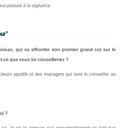
nous pousse à la vigilance.
our"
eixas, qui va affronter son premier grand col sur le
t-ce que vous lui conseilleriez ?
cteurs sportifs et des managers qui vont le conseiller au
oi ?
ec lui. Je ne le connais pas personnellement en tant que