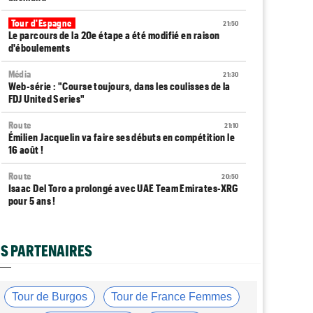
Tour d'Espagne
21:50
Le parcours de la 20e étape a été modifié en raison
d'éboulements
Média
21:30
Web-série : "Course toujours, dans les coulisses de la
FDJ United Series"
Route
21:10
Émilien Jacquelin va faire ses débuts en compétition le
16 août !
Route
20:50
Isaac Del Toro a prolongé avec UAE Team Emirates-XRG
pour 5 ans !
Route
20:30
Gesink : "Quand je suis passé pro, le dopage était
S PARTENAIRES
monnaie courante"
Transfert
20:12
Le Mercato vélo est ouvert... toutes les dernières infos
Tour de Burgos
Tour de France Femmes
et rumeurs