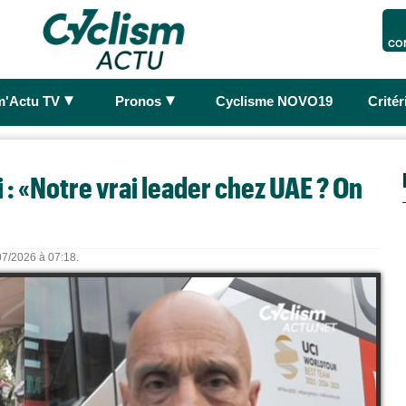
CO
►
►
m'Actu TV
Pronos
Cyclisme NOVO19
Crité
 : «Notre vrai leader chez UAE ? On
/07/2026 à 07:18.