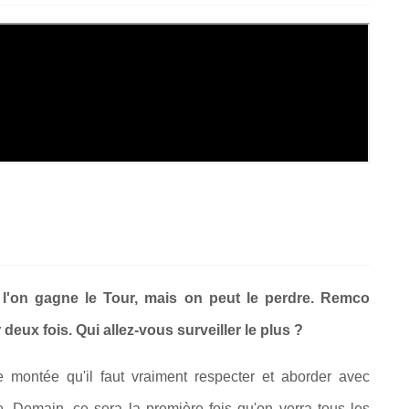
 l'on gagne le Tour, mais on peut le perdre. Remco
eux fois. Qui allez-vous surveiller le plus ?
e montée qu'il faut vraiment respecter et aborder avec
de. Demain, ce sera la première fois qu'on verra tous les