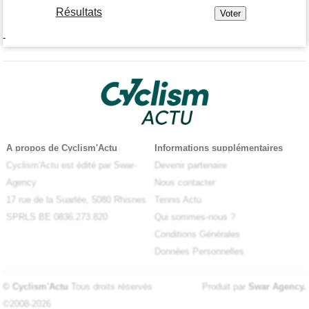
Résultats
-
A propos de Cyclism'Actu
Informations supplémentaires
Cyclism'Actu est édité par Swar-
Devenir partenaire
Agency
Nous contacter
17 rue de la Suarlée, 5080 Rhisnes
Tennis Actu
SPRLS BE 0836.273.820
Qui sommes-nous ?
Conditions Générales
Données Personnelles
© Cyclism'Actu
Tous droits réservés
Produit par
Swar Agency
.
©2008-2026