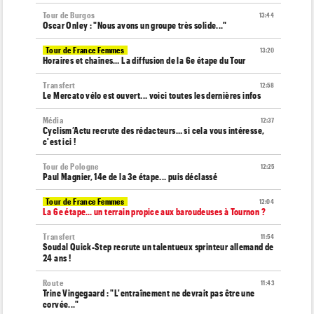
Tour de Burgos
13:44
Oscar Onley : "Nous avons un groupe très solide..."
Tour de France Femmes
13:20
Horaires et chaînes… La diffusion de la 6e étape du Tour
Transfert
12:58
Le Mercato vélo est ouvert... voici toutes les dernières infos
Média
12:37
Cyclism’Actu recrute des rédacteurs… si cela vous intéresse,
c'est ici !
Tour de Pologne
12:25
Paul Magnier, 14e de la 3e étape... puis déclassé
Tour de France Femmes
12:04
La 6e étape… un terrain propice aux baroudeuses à Tournon ?
Transfert
11:54
Soudal Quick-Step recrute un talentueux sprinteur allemand de
24 ans !
Route
11:43
Trine Vingegaard : "L'entraînement ne devrait pas être une
corvée..."