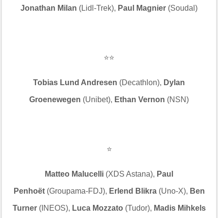
Jonathan Milan
(Lidl-Trek),
Paul Magnier
(Soudal)
⭐⭐
Tobias Lund Andresen
(Decathlon),
Dylan
Groenewegen
(Unibet),
Ethan Vernon
(NSN)
⭐
Matteo Malucelli
(XDS Astana),
Paul
Penhoët
(Groupama-FDJ),
Erlend Blikra
(Uno-X),
Ben
Turner
(INEOS),
Luca Mozzato
(Tudor),
Madis Mihkels