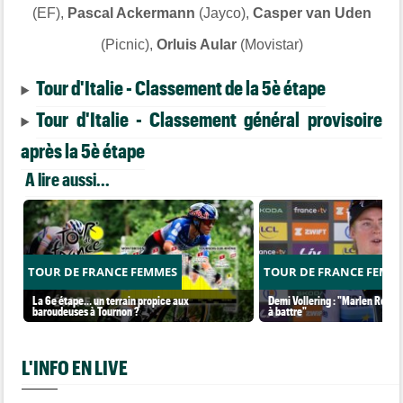
(EF),
Pascal Ackermann
(Jayco),
Casper van Uden
(Picnic),
Orluis Aular
(Movistar)
Tour d'Italie - Classement de la 5è étape
Tour d'Italie - Classement général provisoire
après la 5è étape
A lire aussi...
TOUR DE FRANCE FEMMES
TOUR DE FRANCE FEMM
La 6e étape… un terrain propice aux
Demi Vollering : "Marlen Reusse
baroudeuses à Tournon ?
à battre"
L'INFO EN LIVE