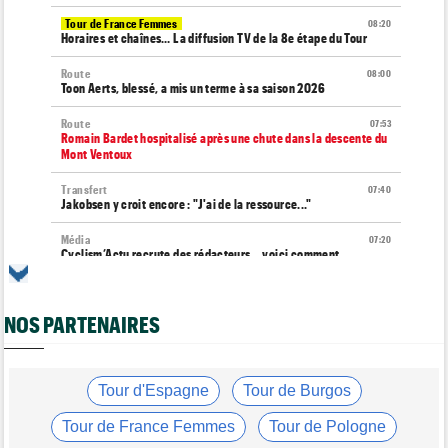
Tour de France Femmes
08:20
Horaires et chaînes… La diffusion TV de la 8e étape du Tour
Route
08:00
Toon Aerts, blessé, a mis un terme à sa saison 2026
Route
07:53
Romain Bardet hospitalisé après une chute dans la descente du
Mont Ventoux
Transfert
07:40
Jakobsen y croit encore : "J'ai de la ressource..."
Média
07:20
Cyclism’Actu recrute des rédacteurs… voici comment
candidater
Tour d'Espagne
07:00
NOS PARTENAIRES
Le parcours de la 20e étape modifié en raison d'éboulements
Tour de Burgos
07:00
A quelle heure et sur quelle chaîne suivre la 5e étape à la TV ?
Tour d'Espagne
Tour de Burgos
Route
07/08
Quels seront les prochains défis du Slovène Tadej Pogacar ?
Tour de France Femmes
Tour de Pologne