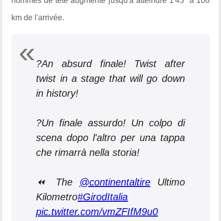
hommes de tête augmente jusqu'à atteindre 1'45" à 108
km de l'arrivée.
?An absurd finale! Twist after
twist in a stage that will go down
in history!
?Un finale assurdo! Un colpo di
scena dopo l'altro per una tappa
che rimarrà nella storia!
⏪ The
@continentaltire
Ultimo
Kilometro
#GirodItalia
pic.twitter.com/vmZFIfM9u0