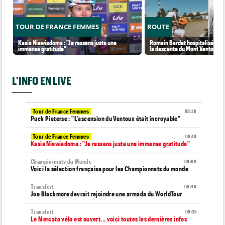
TOUR DE FRANCE FEMMES
ROUTE
Kasia Niewiadoma : "Je ressens juste une
Romain Bardet hospitalisé apr
immense gratitude"
la descente du Mont Ventoux
L'INFO EN LIVE
Tour de France Femmes
09:38
Puck Pieterse : "L’ascension du Ventoux était incroyable"
Tour de France Femmes
09:19
Kasia Niewiadoma : "Je ressens juste une immense gratitude"
Championnats du Monde
09:00
Voici la sélection française pour les Championnats du monde
Transfert
08:40
Joe Blackmore devrait rejoindre une armada du WorldTour
Transfert
08:35
Le Mercato vélo est ouvert... voici toutes les dernières infos