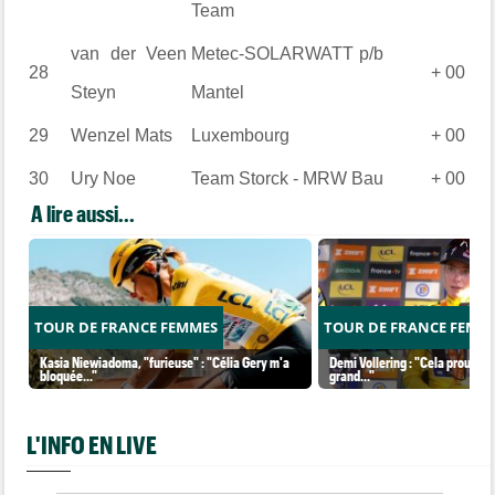
Team
van der Veen
Metec-SOLARWATT p/b
28
+ 00
Steyn
Mantel
29
Wenzel
Mats
Luxembourg
+ 00
30
Ury
Noe
Team Storck - MRW Bau
+ 00
A lire aussi...
TOUR DE FRANCE FEMMES
TOUR DE FRANCE FEMM
Kasia Niewiadoma, "furieuse" : "Célia Gery m'a
Demi Vollering : "Cela prouve q
bloquée..."
grand..."
L'INFO EN LIVE