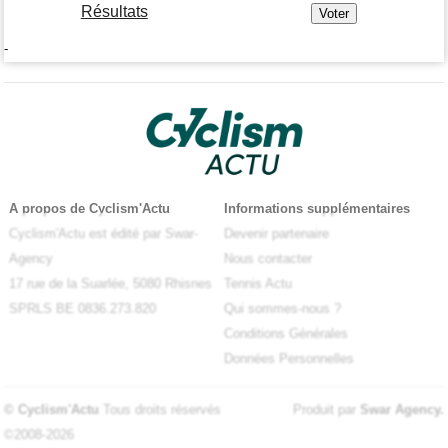
Résultats
-
A propos de Cyclism'Actu
Informations supplémentaires
Cyclism'Actu est édité par Swar-
Devenir partenaire
Agency
Nous contacter
17 rue de la Suarlée, 5080 Rhisnes
Tennis Actu
SPRLS BE 0836.273.820
Qui sommes-nous ?
Conditions Générales
Données Personnelles
© Cyclism'Actu
Tous droits réservés
Produit par
Swar Agency
.
©2008-2026