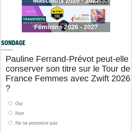
Masculins 2026 - 2027
Média
08/08
Web-série : "Course toujours, dans les coulisses de la FDJ
United Series"
TRANSFERTS
Route
08/08
Robert Gesink : "Le cyclisme moderne est beaucoup plus
Féminins 2026 - 2027
propre..."
Tour de Pologne
08/08
SONDAGE
Joao Almeida a dû abandonner après une chute
Pauline Ferrand-Prévot peut-elle
conserver son titre sur le Tour de
France Femmes avec Zwift 2026
?
Oui
Non
Ne se prononce pas