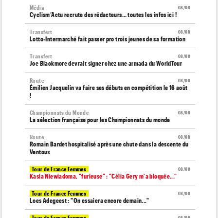
Média
08/08
Cyclism’Actu recrute des rédacteurs… toutes les infos ici !
Transfert
08/08
Lotto-Intermarché fait passer pro trois jeunes de sa formation
Transfert
08/08
Joe Blackmore devrait signer chez une armada du WorldTour
Route
08/08
Émilien Jacquelin va faire ses débuts en compétition le 16 août
!
Championnats du Monde
08/08
La sélection française pour les Championnats du monde
Route
08/08
Romain Bardet hospitalisé après une chute dans la descente du
Ventoux
Tour de France Femmes
08/08
Kasia Niewiadoma, "furieuse" : "Célia Gery m'a bloquée..."
Tour de France Femmes
08/08
Loes Adegeest : "On essaiera encore demain..."
Tour de France Femmes