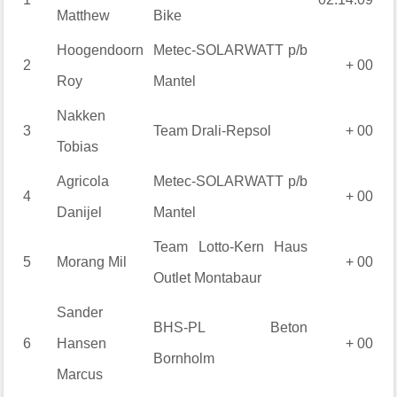
Matthew
Bike
Hoogendoorn
Metec-SOLARWATT p/b
2
+ 00
Roy
Mantel
Nakken
3
Team Drali-Repsol
+ 00
Tobias
Agricola
Metec-SOLARWATT p/b
4
+ 00
Danijel
Mantel
Team Lotto-Kern Haus
5
Morang
Mil
+ 00
Outlet Montabaur
Sander
BHS-PL Beton
6
Hansen
+ 00
Bornholm
Marcus