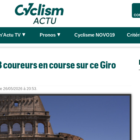
CO
►
►
m'Actu TV
Pronos
Cyclisme NOVO19
Crité
158 coureurs en course sur ce Giro
 le 26/05/2026 à 20:53.