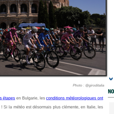
Photo : @giroditalia
NO
es étapes
en Bulgarie, les
conditions météorologiques ont
o
! Si la météo est désormais plus clémente, en Italie, les