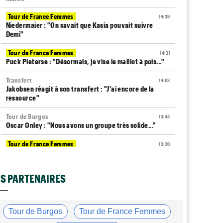
Tour de France Femmes
14:39
Niedermaier : "On savait que Kasia pouvait suivre
Demi"
Tour de France Femmes
14:21
Puck Pieterse : "Désormais, je vise le maillot à pois..."
Transfert
14:03
Jakobsen réagit à son transfert : "J'ai encore de la
ressource"
Tour de Burgos
13:44
Oscar Onley : "Nous avons un groupe très solide..."
Tour de France Femmes
13:20
Horaires et chaînes… La diffusion de la 6e étape du
Tour
S PARTENAIRES
Transfert
12:58
Le Mercato vélo est ouvert... voici toutes les dernières
infos
Tour de Burgos
Tour de France Femmes
Média
12:37