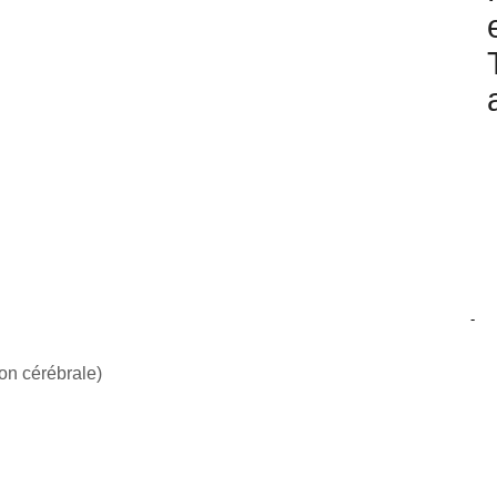
-
n cérébrale)