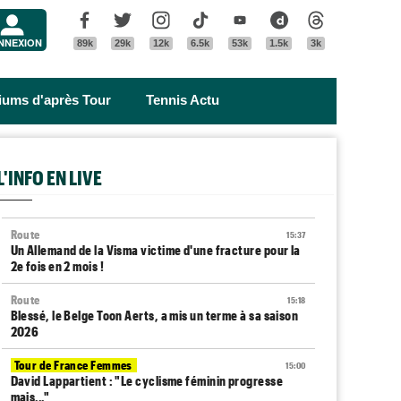
Menu
Facebook
Twitter
Instagram
Tik Tok
Youtube
Dailymotion
Threads
NNEXION
89k
29k
12k
6.5k
53k
1.5k
3k
riums d'après Tour
Tennis Actu
L'INFO EN LIVE
Route
15:37
Un Allemand de la Visma victime d'une fracture pour la
2e fois en 2 mois !
Route
15:18
Blessé, le Belge Toon Aerts, a mis un terme à sa saison
2026
Tour de France Femmes
15:00
David Lappartient : "Le cyclisme féminin progresse
mais..."