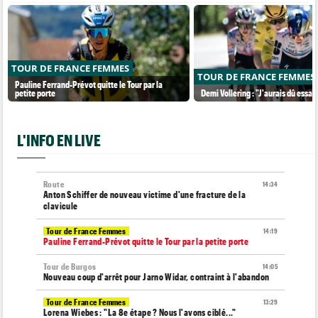
TOUR DE FRANCE FEMMES
TOUR DE FRANCE FEMMES
Pauline Ferrand-Prévot quitte le Tour par la
petite porte
Demi Vollering : "J'aurais dû essaye
L'INFO EN LIVE
Route
14:34
Anton Schiffer de nouveau victime d'une fracture de la
clavicule
Tour de France Femmes
14:19
Pauline Ferrand-Prévot quitte le Tour par la petite porte
Tour de Burgos
14:05
Nouveau coup d'arrêt pour Jarno Widar, contraint à l'abandon
Tour de France Femmes
13:29
Lorena Wiebes : "La 8e étape ? Nous l'avons ciblé..."