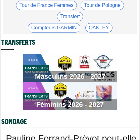
Tour de France Femmes
Tour de Pologne
Tour de France Femmes
10:33
Reusser : "On s'est trop regardées... tellement stupide"
Transfert
Route
09:57
Compteurs GARMIN
OAKLEY
Robert Gesink : "Le cyclisme moderne est beaucoup plus
propre..."
Gants chauffants vélo
Garde-boue BBB
TRANSFERTS
Tour de France Femmes
09:38
Puck Pieterse : "L’ascension du Ventoux était incroyable"
Casque ABUS
Jeu de Vélo
Tour de France Femmes
Brassard Fréquence Cardiaque
09:19
Kasia Niewiadoma : "Je ressens juste une immense gratitude"
TRANSFERTS
Masculins 2026 - 2027
Championnats du Monde
09:00
Voici la sélection française pour les Championnats du monde
Transfert
08:40
Joe Blackmore devrait rejoindre une armada du WorldTour
TRANSFERTS
Féminins 2026 - 2027
Route
08:35
Romain Bardet hospitalisé après une chute dans la descente du
Mont Ventoux
SONDAGE
Route
08:00
Toon Aerts, blessé, a mis un terme à sa saison 2026
Pauline Ferrand-Prévot peut-elle