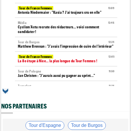
Tour de France Femmes
13:09
Antonia Niedermaier : "Kasia ? J’ai toujours cru en elle"
Média
12:46
Cyclism’Actu recrute des rédacteurs… voici comment
candidater !
Tour de Burgos
12:24
Matthew Brennan : "J'avais l'impression de cuire de l'intérieur"
Tour de France Femmes
12:05
La 8e étape à Nice… la plus longue du Tour Femmes !
Tour de Pologne
11:50
Jan Christen : "J'aurais aussi pu gagner au sprint..."
Transfert
11:28
Lotto-Intermarché va faire passer pro trois jeunes de sa
formation
NOS PARTENAIRES
Tour de France Femmes
11:04
Demi Vollering : "J'aurais dû essayer plus tôt..."
Route
10:56
Émilien Jacquelin va faire ses grands débuts en compétition le
Tour d'Espagne
Tour de Burgos
16 août !