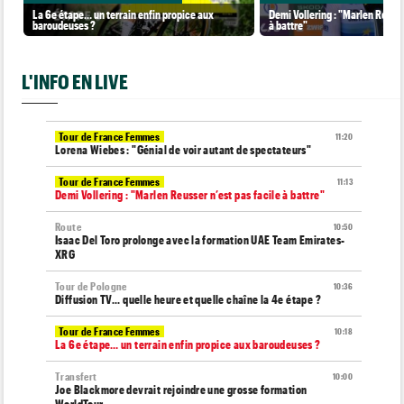
La 6e étape… un terrain enfin propice aux
Demi Vollering : "Marlen Reusse
baroudeuses ?
à battre"
L'INFO EN LIVE
Tour de France Femmes
11:20
Lorena Wiebes : "Génial de voir autant de spectateurs"
Tour de France Femmes
11:13
Demi Vollering : "Marlen Reusser n’est pas facile à battre"
Route
10:50
Isaac Del Toro prolonge avec la formation UAE Team Emirates-
XRG
Tour de Pologne
10:36
Diffusion TV... quelle heure et quelle chaîne la 4e étape ?
Tour de France Femmes
10:18
La 6e étape… un terrain enfin propice aux baroudeuses ?
Transfert
10:00
Joe Blackmore devrait rejoindre une grosse formation