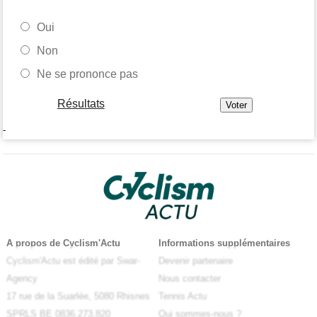
Oui
Non
Ne se prononce pas
Résultats
-
A propos de Cyclism'Actu
Informations supplémentaires
Cyclism'Actu est édité par Swar-
Devenir partenaire
Agency
Nous contacter
17 rue de la Suarlée, 5080 Rhisnes
Tennis Actu
SPRLS BE 0836.273.820
Qui sommes-nous ?