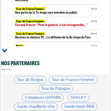
WorldTour
Tour de France Femmes
09:42
Une partie de la 7e étape sera interdite au public
Tour de France Femmes
09:26
Ferrand-Prévot : "Pour le général, c'est irrécupérable..."
Tour de France Femmes
08:49
Horaires et chaînes TV… La diffusion de la 6e étape du Tour
Média
08:25
Les vidéos de cyclisme sur Dailymotion : Cyclism'Actu TV
Tour de Burgos
07:56
NOS PARTENAIRES
A quelle heure et sur quelle chaîne suivre la 3e étape à la TV ?
Agenda
07:33
Tour de France Femmes, Pologne, Burgos… au programme de la
semaine
Tour de Burgos
Tour de France Femmes
Route
07:16
Tour de Pologne
Quels sont les prochains défis de Tadej Pogacar ?
Compteurs GARMIN
OAKLEY
Média
05/08
Toutes nos vidéos de cyclisme sont sur Youtube : Cyclism'Actu
Gants chauffants vélo
Garde-boue BBB
TV