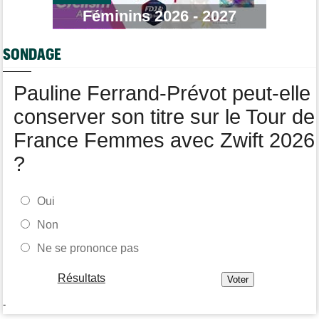
Bart Lemmen fait coup double sur la 4e étape, UAE déçoit !
Féminins 2026 - 2027
Média
06/08
Votre abonnement à Cyclism'Actu sans pub ni pop up : 9,99€
SONDAGE
pour 1 an
Tour de Burgos
06/08
Pauline Ferrand-Prévot peut-elle
Felix Gall remporte la 3e étape et prend les commandes du
général
conserver son titre sur le Tour de
France Femmes avec Zwift 2026
?
Oui
Non
Ne se prononce pas
Résultats
-