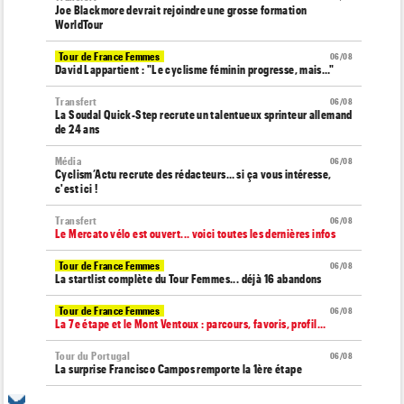
Joe Blackmore devrait rejoindre une grosse formation
WorldTour
Tour de France Femmes
06/08
David Lappartient : "Le cyclisme féminin progresse, mais…"
Transfert
06/08
La Soudal Quick-Step recrute un talentueux sprinteur allemand
de 24 ans
Média
06/08
Cyclism’Actu recrute des rédacteurs… si ça vous intéresse,
c'est ici !
Transfert
06/08
Le Mercato vélo est ouvert... voici toutes les dernières infos
Tour de France Femmes
06/08
La startlist complète du Tour Femmes... déjà 16 abandons
Tour de France Femmes
06/08
La 7e étape et le Mont Ventoux : parcours, favoris, profil…
Tour du Portugal
06/08
La surprise Francisco Campos remporte la 1ère étape
Tour de Pologne
06/08