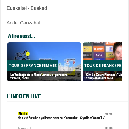
Euskaltel - Euskadi
:
Ander Ganzabal
A lire aussi...
TOUR DE FRANCE FEMMES
TOUR DE FRANCE FEMM
La 7e étape et le Mont Ventoux : parcours,
Kim Le Court Pienaar : "La cour
favoris, profil…
complètement folle"
L'INFO EN LIVE
Média
06/08
Nos vidéos de cyclisme sont sur Youtube : Cyclism'Actu TV
Transfert
06/08