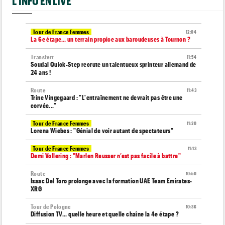
L'INFO EN LIVE
Tour de France Femmes
12:04
La 6e étape… un terrain propice aux baroudeuses à Tournon ?
Transfert
11:54
Soudal Quick-Step recrute un talentueux sprinteur allemand de
24 ans !
Route
11:43
Trine Vingegaard : "L'entraînement ne devrait pas être une
corvée..."
Tour de France Femmes
11:20
Lorena Wiebes : "Génial de voir autant de spectateurs"
Tour de France Femmes
11:13
Demi Vollering : "Marlen Reusser n’est pas facile à battre"
Route
10:50
Isaac Del Toro prolonge avec la formation UAE Team Emirates-
XRG
Tour de Pologne
10:36
Diffusion TV... quelle heure et quelle chaîne la 4e étape ?