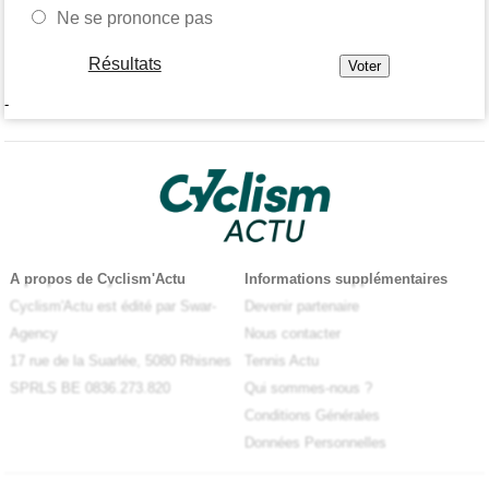
Ne se prononce pas
Résultats
-
A propos de Cyclism'Actu
Informations supplémentaires
Cyclism'Actu est édité par Swar-
Devenir partenaire
Agency
Nous contacter
17 rue de la Suarlée, 5080 Rhisnes
Tennis Actu
SPRLS BE 0836.273.820
Qui sommes-nous ?
Conditions Générales
Données Personnelles