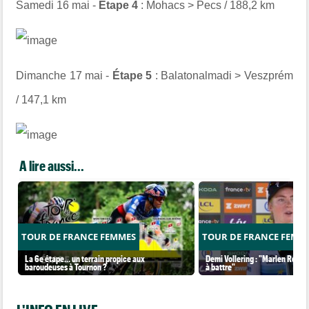
Samedi 16 mai -
Étape 4
: Mohacs > Pecs / 188,2 km
Dimanche 17 mai -
Étape 5
: Balatonalmadi > Veszprém
/ 147,1 km
A lire aussi...
TOUR DE FRANCE FEMMES
TOUR DE FRANCE FEMM
La 6e étape… un terrain propice aux
Demi Vollering : "Marlen Reusse
baroudeuses à Tournon ?
à battre"