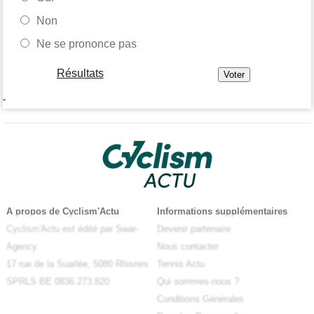
Non
Ne se prononce pas
Résultats
-
A propos de Cyclism'Actu
Informations supplémentaires
Cyclism'Actu est édité par Swar-
Devenir partenaire
Agency
Nous contacter
17 rue de la Suarlée, 5080 Rhisnes
Tennis Actu
SPRLS BE 0836.273.820
Qui sommes-nous ?
Conditions Générales