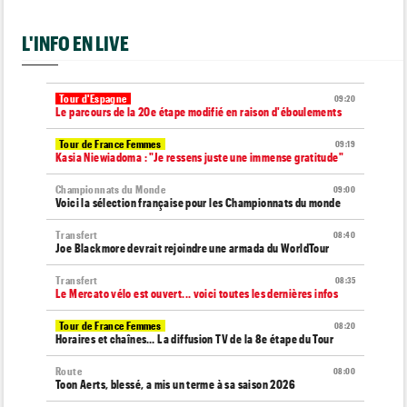
L'INFO EN LIVE
Tour d'Espagne
09:20
Le parcours de la 20e étape modifié en raison d'éboulements
Tour de France Femmes
09:19
Kasia Niewiadoma : "Je ressens juste une immense gratitude"
Championnats du Monde
09:00
Voici la sélection française pour les Championnats du monde
Transfert
08:40
Joe Blackmore devrait rejoindre une armada du WorldTour
Transfert
08:35
Le Mercato vélo est ouvert... voici toutes les dernières infos
Tour de France Femmes
08:20
Horaires et chaînes… La diffusion TV de la 8e étape du Tour
Route
08:00
Toon Aerts, blessé, a mis un terme à sa saison 2026