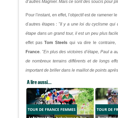
d’autres Magnier. Mais ce sont des soucis pour plu
Pour l'instant, en effet, l'objectif est de ramener
d'autres étapes :
"Il y a une loi du cyclisme qui
étape dans un grand tour, il est un peu plus faci
effet pas
Tom Steels
qui va dire le contraire,
France
.
"En plus des victoires d’étape, Paul a aus
de nombreux terrains différents et de longs effo
important de briller dans le maillot de points apr
A lire aussi...
TOUR DE FRANCE FEMMES
TOUR DE F
La 8e étape à Nice… la plus longue du Tour
Demi Vollering 