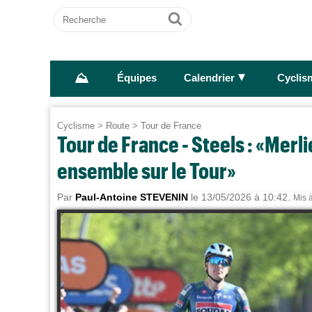
Recherche
Ok
⛰
►
Équipes
Calendrier
Cyclis
Cyclisme
>
Route
>
Tour de France
Tour de France - Steels : «Merl
ensemble sur le Tour»
Par
Paul-Antoine STEVENIN
le 13/05/2026 à 10:42.
Mis à