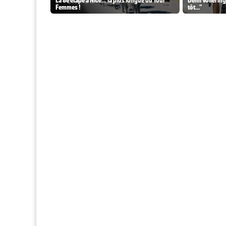
Femmes !
tôt..."