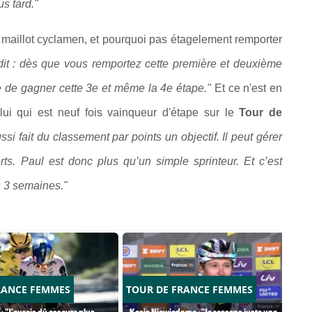
s tard."
 le maillot cyclamen, et pourquoi pas étagelement remporter
 dit : dès que vous remportez cette première et deuxième
le de gagner cette 3e et même la 4e étape."
Et ce n'est en
 lui qui est neuf fois vainqueur d'étape sur le
Tour de
si fait du classement par points un objectif. Il peut gérer
rts. Paul est donc plus qu’un simple sprinteur. Et c’est
ès 3 semaines."
RANCE FEMMES
TOUR DE FRANCE FEMMES
: "J'aurais dû essayer plus
Kasia Niewiadoma : "Je ressens juste une