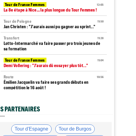
Tour de France Femmes
12:05
La 8e étape à Nice… la plus longue du Tour Femmes !
Tour de Pologne
11:50
Jan Christen : "J'aurais aussi pu gagner au sprint..."
Transfert
11:28
Lotto-Intermarché va faire passer pro trois jeunes de
sa formation
Tour de France Femmes
11:04
Demi Vollering : "J'aurais dû essayer plus tôt..."
Route
10:56
Émilien Jacquelin va faire ses grands débuts en
compétition le 16 août !
Tour de France Femmes
10:33
Reusser : "On s'est trop regardées... tellement
S PARTENAIRES
stupide"
Route
09:57
Robert Gesink : "Le cyclisme moderne est beaucoup
Tour d'Espagne
Tour de Burgos
plus propre..."