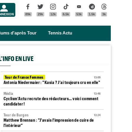
Menu
Facebook
Twitter
Instagram
Tik Tok
Youtube
Dailymotion
Threads
NNEXION
89k
29k
12k
6.5k
53k
1.5k
3k
riums d'après Tour
Tennis Actu
L'INFO EN LIVE
Tour de France Femmes
13:09
Antonia Niedermaier : "Kasia ? J’ai toujours cru en elle"
Média
12:46
Cyclism’Actu recrute des rédacteurs… voici comment
candidater !
Tour de Burgos
12:24
Matthew Brennan : "J'avais l'impression de cuire de
l'intérieur"