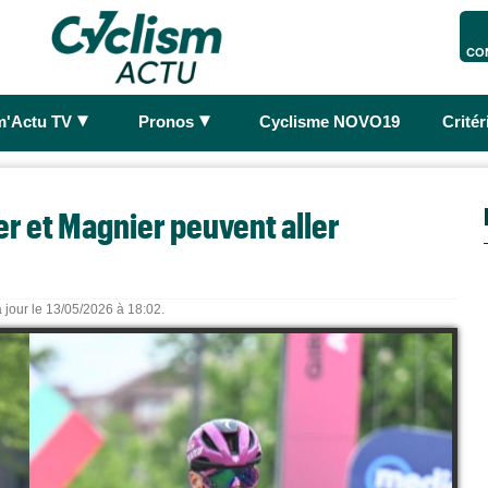
CO
►
►
m'Actu TV
Pronos
Cyclisme NOVO19
Crité
ier et Magnier peuvent aller
 jour le 13/05/2026 à 18:02.