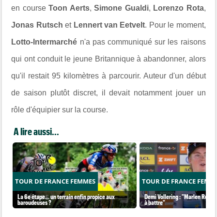
en course
Toon Aerts
,
Simone Gualdi
,
Lorenzo Rota
,
Jonas Rutsch
et
Lennert van Eetvelt
. Pour le moment,
Lotto-Intermarché
n'a pas communiqué sur les raisons
qui ont conduit le jeune Britannique à abandonner, alors
qu'il restait 95 kilomètres à parcourir. Auteur d'un début
de saison plutôt discret, il devait notamment jouer un
rôle d'équipier sur la course.
A lire aussi...
TOUR DE FRANCE FEMMES
TOUR DE FRANCE FEMM
La 6e étape… un terrain enfin propice aux
Demi Vollering : "Marlen Reusse
baroudeuses ?
à battre"