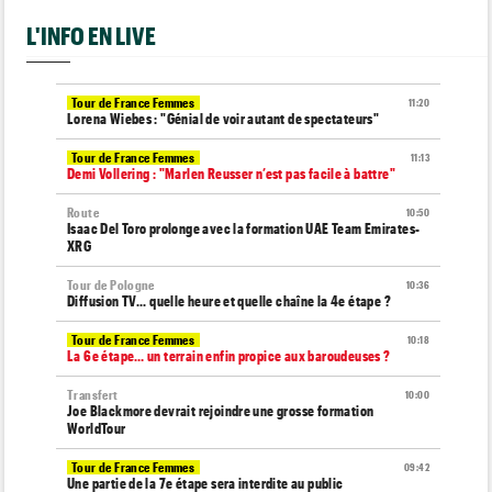
L'INFO EN LIVE
Tour de France Femmes
11:20
Lorena Wiebes : "Génial de voir autant de spectateurs"
Tour de France Femmes
11:13
Demi Vollering : "Marlen Reusser n’est pas facile à battre"
Route
10:50
Isaac Del Toro prolonge avec la formation UAE Team Emirates-
XRG
Tour de Pologne
10:36
Diffusion TV... quelle heure et quelle chaîne la 4e étape ?
Tour de France Femmes
10:18
La 6e étape… un terrain enfin propice aux baroudeuses ?
Transfert
10:00
Joe Blackmore devrait rejoindre une grosse formation
WorldTour
Tour de France Femmes
09:42
Une partie de la 7e étape sera interdite au public