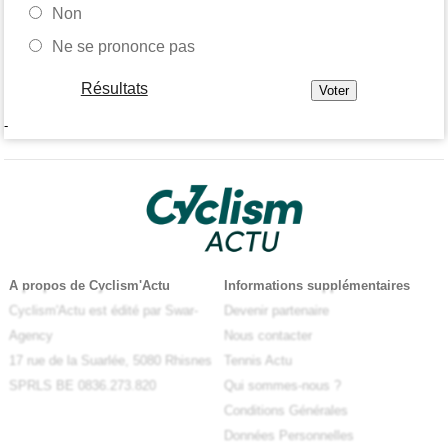
Non
Ne se prononce pas
Résultats
-
A propos de Cyclism'Actu
Informations supplémentaires
Cyclism'Actu est édité par Swar-
Devenir partenaire
Agency
Nous contacter
17 rue de la Suarlée, 5080 Rhisnes
Tennis Actu
SPRLS BE 0836.273.820
Qui sommes-nous ?
Conditions Générales
Données Personnelles