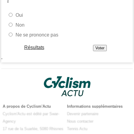
Oui
Non
Ne se prononce pas
Résultats
-
A propos de Cyclism'Actu
Informations supplémentaires
Cyclism'Actu est édité par Swar-
Devenir partenaire
Agency
Nous contacter
17 rue de la Suarlée, 5080 Rhisnes
Tennis Actu