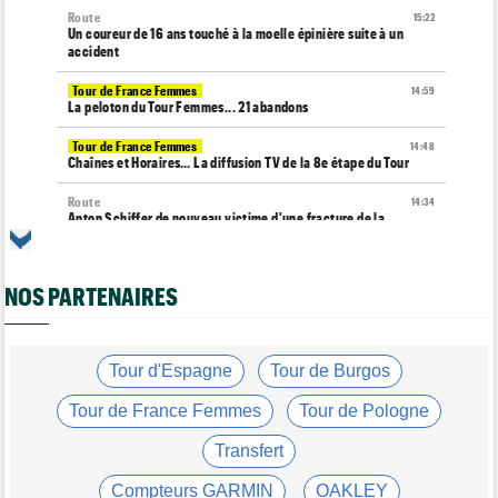
Route
15:22
Un coureur de 16 ans touché à la moelle épinière suite à un
accident
Tour de France Femmes
14:59
La peloton du Tour Femmes... 21 abandons
Tour de France Femmes
14:48
Chaînes et Horaires… La diffusion TV de la 8e étape du Tour
Route
14:34
Anton Schiffer de nouveau victime d'une fracture de la
clavicule
Tour de France Femmes
14:19
NOS PARTENAIRES
Pauline Ferrand-Prévot quitte le Tour par la petite porte
Tour de France Femmes
13:29
Lorena Wiebes : "La 8e étape ? Nous l'avons ciblé..."
Tour d'Espagne
Tour de Burgos
Tour de France Femmes
13:09
Antonia Niedermaier : "Kasia ? J’ai toujours cru en elle"
Tour de France Femmes
Tour de Pologne
Média
12:46
Transfert
Cyclism’Actu recrute des rédacteurs… voici comment
candidater !
Compteurs GARMIN
OAKLEY