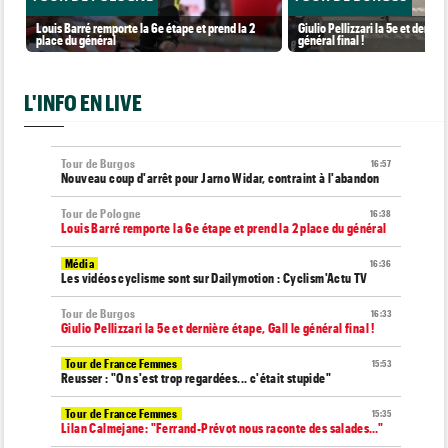
Louis Barré remporte la 6e étape et prend la 2
Giulio Pellizzari la 5e et derniè
place du général
général final !
L'INFO EN LIVE
Tour de Burgos
16:57
Nouveau coup d'arrêt pour Jarno Widar, contraint à l'abandon
Tour de Pologne
16:38
Louis Barré remporte la 6e étape et prend la 2 place du général
Média
16:36
Les vidéos cyclisme sont sur Dailymotion : Cyclism'Actu TV
Tour de Burgos
16:33
Giulio Pellizzari la 5e et dernière étape, Gall le général final !
Tour de France Femmes
15:53
Reusser : "On s'est trop regardées... c'était stupide"
Tour de France Femmes
15:35
Lilan Calmejane: "Ferrand-Prévot nous raconte des salades…"