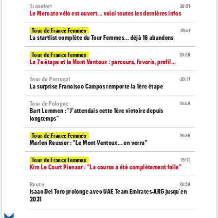
Transfert
20:57
Le Mercato vélo est ouvert... voici toutes les dernières infos
Tour de France Femmes
20:51
La startlist complète du Tour Femmes... déjà 16 abandons
Tour de France Femmes
20:38
La 7e étape et le Mont Ventoux : parcours, favoris, profil…
Tour du Portugal
20:17
La surprise Francisco Campos remporte la 1ère étape
Tour de Pologne
19:59
Bart Lemmen : "J'attendais cette 1ère victoire depuis
longtemps"
Tour de France Femmes
19:38
Marlen Reusser : "Le Mont Ventoux... on verra"
Tour de France Femmes
19:13
Kim Le Court Pienaar : "La course a été complètement folle"
Route
18:58
Isaac Del Toro prolonge avec UAE Team Emirates-XRG jusqu'en
2031
Tour de Burgos
18:37