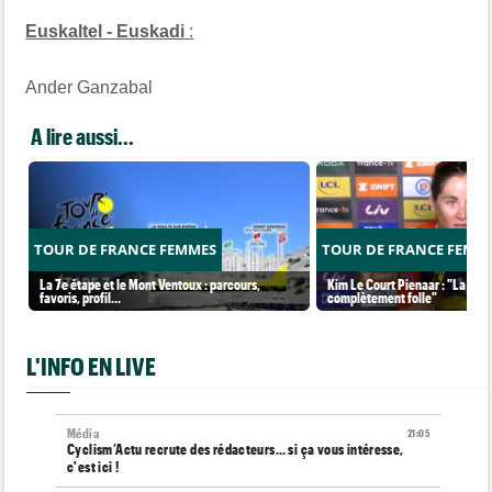
Euskaltel - Euskadi
:
Ander Ganzabal
A lire aussi...
TOUR DE FRANCE FEMMES
TOUR DE FRANCE FEMM
La 7e étape et le Mont Ventoux : parcours,
Kim Le Court Pienaar : "La cour
favoris, profil…
complètement folle"
L'INFO EN LIVE
Média
21:05
Cyclism’Actu recrute des rédacteurs… si ça vous intéresse,
c'est ici !