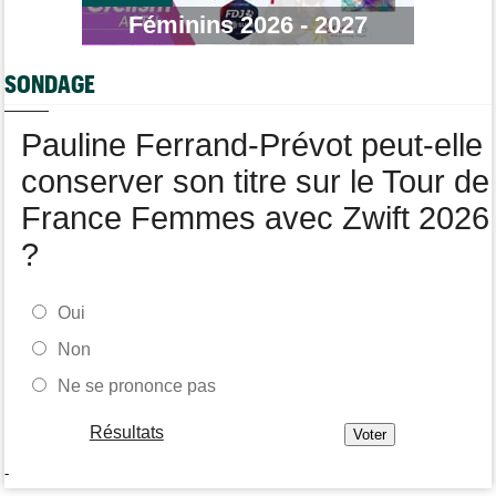
Un Allemand de la Visma victime d'une fracture pour la 2e fois
Féminins 2026 - 2027
en 2 mois !
Route
15:18
SONDAGE
Blessé, le Belge Toon Aerts, a mis un terme à sa saison 2026
Tour de France Femmes
14:39
Pauline Ferrand-Prévot peut-elle
Niedermaier : "On savait que Kasia pouvait suivre Demi"
conserver son titre sur le Tour de
France Femmes avec Zwift 2026
?
Oui
Non
Ne se prononce pas
Résultats
-