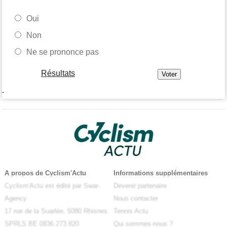
Oui
Non
Ne se prononce pas
Résultats
-
A propos de Cyclism'Actu
Informations supplémentaires
Cyclism'Actu est édité par Swar-
Devenir partenaire
Agency
Nous contacter
17 rue de la Suarlée, 5080 Rhisnes
Tennis Actu
SPRLS BE 0836.273.820
Qui sommes-nous ?