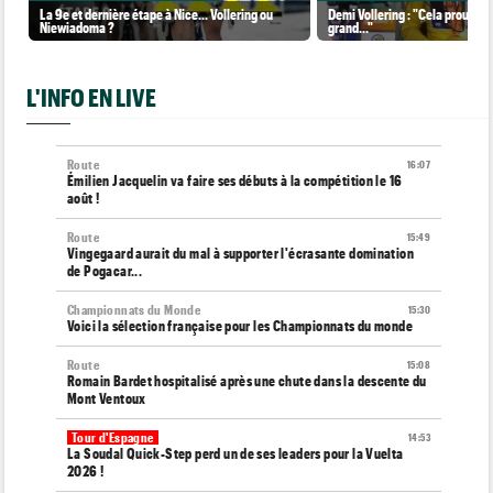
La 9e et dernière étape à Nice... Vollering ou
Demi Vollering : "Cela prouve q
Niewiadoma ?
grand..."
L'INFO EN LIVE
Route
16:07
Émilien Jacquelin va faire ses débuts à la compétition le 16
août !
Route
15:49
Vingegaard aurait du mal à supporter l'écrasante domination
de Pogacar...
Championnats du Monde
15:30
Voici la sélection française pour les Championnats du monde
Route
15:08
Romain Bardet hospitalisé après une chute dans la descente du
Mont Ventoux
Tour d'Espagne
14:53
La Soudal Quick-Step perd un de ses leaders pour la Vuelta
2026 !