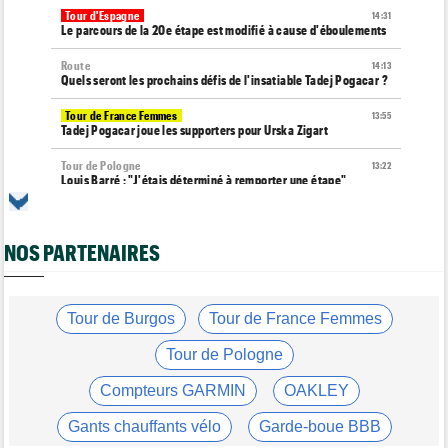
Tour d'Espagne
14:31
Le parcours de la 20e étape est modifié à cause d'éboulements
Route
14:13
Quels seront les prochains défis de l'insatiable Tadej Pogacar ?
Tour de France Femmes
13:55
Tadej Pogacar joue les supporters pour Urska Zigart
Tour de Pologne
13:22
Louis Barré : "J'étais déterminé à remporter une étape"
Tour de France Femmes
13:04
Loes Adegeest : "On essaiera encore..."
NOS PARTENAIRES
Tour de France Femmes
12:58
La 9e et dernière étape à Nice... Vollering ou Niewiadoma ?
Tour de France Femmes
Tour de Burgos
Tour de France Femmes
12:54
Puck Pieterse : "Je ne sais pas à quoi m'attendre"
Tour de Pologne
Tour de France Femmes
12:31
Niedermaier : "J’ai dit à Kasia que ce n’est pas fini"
Compteurs GARMIN
OAKLEY
Tour de France Femmes
12:13
Gants chauffants vélo
Garde-boue BBB
Lorena Wiebes : "Je dois encore finir..."