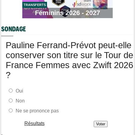
TRANSFERTS
Tour de France Femmes
10:06
Féminins 2026 - 2027
Célia Géry, 5e à domicile : "J'ai tout donné..."
Route
10:01
SONDAGE
Isaac Del Toro a prolongé avec UAE Team Emirates-XRG
jusqu'en 2031
Pauline Ferrand-Prévot peut-elle
Tour de France Femmes
09:45
Cédrine Kerbaol : "Terminer deuxième, c'est un peu amer"
conserver son titre sur le Tour de
France Femmes avec Zwift 2026
?
Oui
Non
Ne se prononce pas
Résultats
-