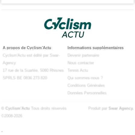
A propos de Cyclism'Actu
Informations supplémentaires
Cyclism'Actu est édité par Swar-
Devenir partenaire
Agency
Nous contacter
17 rue de la Suarlée, 5080 Rhisnes
Tennis Actu
SPRLS BE 0836.273.820
Qui sommes-nous ?
Conditions Générales
Données Personnelles
© Cyclism'Actu
Tous droits réservés
Produit par
Swar Agency
.
©2008-2026
-