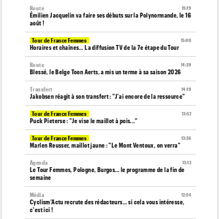
Route
15:19
Émilien Jacquelin va faire ses débuts sur la Polynormande, le 16
août !
Tour de France Femmes
15:00
Horaires et chaînes… La diffusion TV de la 7e étape du Tour
Route
14:39
Blessé, le Belge Toon Aerts, a mis un terme à sa saison 2026
Transfert
14:19
Jakobsen réagit à son transfert : "J'ai encore de la ressource"
Tour de France Femmes
13:52
Puck Pieterse : "Je vise le maillot à pois..."
Tour de France Femmes
13:36
Marlen Reusser, maillot jaune : "Le Mont Ventoux, on verra"
Agenda
13:13
Le Tour Femmes, Pologne, Burgos… le programme de la fin de
semaine
Média
12:54
Cyclism’Actu recrute des rédacteurs… si cela vous intéresse,
c'est ici !