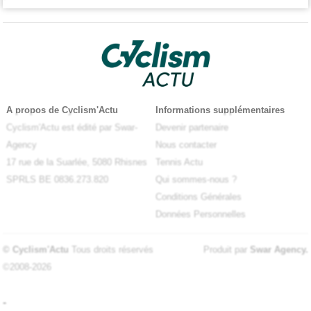
A propos de Cyclism'Actu
Informations supplémentaires
Cyclism'Actu est édité par Swar-
Devenir partenaire
Agency
Nous contacter
17 rue de la Suarlée, 5080 Rhisnes
Tennis Actu
SPRLS BE 0836.273.820
Qui sommes-nous ?
Conditions Générales
Données Personnelles
© Cyclism'Actu
Tous droits réservés
Produit par
Swar Agency
.
©2008-2026
-