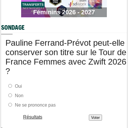
Tour d'Espagne
07:00
Le parcours de la 20e étape modifié en raison d'éboulements
TRANSFERTS
Féminins 2026 - 2027
Tour de Burgos
07:00
A quelle heure et sur quelle chaîne suivre la 5e étape à la TV ?
SONDAGE
Route
07/08
Quels seront les prochains défis du Slovène Tadej Pogacar ?
Pauline Ferrand-Prévot peut-elle
conserver son titre sur le Tour de
France Femmes avec Zwift 2026
?
Oui
Non
Ne se prononce pas
Résultats
-