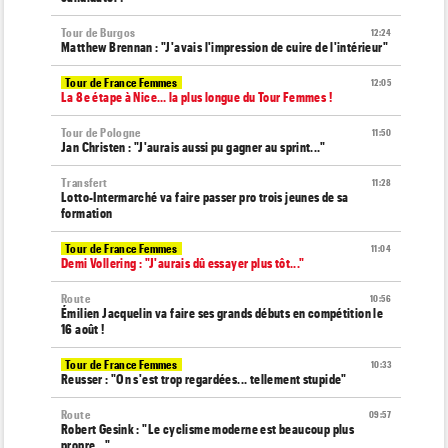
Tour de Burgos
12:24
Matthew Brennan : "J'avais l'impression de cuire de l'intérieur"
Tour de France Femmes
12:05
La 8e étape à Nice… la plus longue du Tour Femmes !
Tour de Pologne
11:50
Jan Christen : "J'aurais aussi pu gagner au sprint..."
Transfert
11:28
Lotto-Intermarché va faire passer pro trois jeunes de sa
formation
Tour de France Femmes
11:04
Demi Vollering : "J'aurais dû essayer plus tôt..."
Route
10:56
Émilien Jacquelin va faire ses grands débuts en compétition le
16 août !
Tour de France Femmes
10:33
Reusser : "On s'est trop regardées... tellement stupide"
Route
09:57
Robert Gesink : "Le cyclisme moderne est beaucoup plus
propre..."