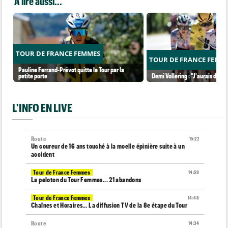
A lire aussi...
TOUR DE FRANCE FEMMES
TOUR DE FRANCE FEMM
Pauline Ferrand-Prévot quitte le Tour par la
petite porte
Demi Vollering : "J'aurais dû ess
L'INFO EN LIVE
Route
15:22
Un coureur de 16 ans touché à la moelle épinière suite à un
accident
Tour de France Femmes
14:59
La peloton du Tour Femmes... 21 abandons
Tour de France Femmes
14:48
Chaînes et Horaires… La diffusion TV de la 8e étape du Tour
Route
14:34