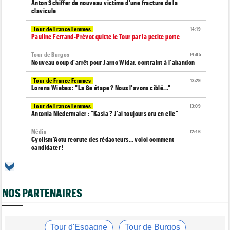
Anton Schiffer de nouveau victime d'une fracture de la
clavicule
Tour de France Femmes
14:19
Pauline Ferrand-Prévot quitte le Tour par la petite porte
Tour de Burgos
14:05
Nouveau coup d'arrêt pour Jarno Widar, contraint à l'abandon
Tour de France Femmes
13:29
Lorena Wiebes : "La 8e étape ? Nous l'avons ciblé..."
Tour de France Femmes
13:09
Antonia Niedermaier : "Kasia ? J’ai toujours cru en elle"
Média
12:46
Cyclism’Actu recrute des rédacteurs… voici comment
candidater !
Tour de Burgos
12:24
Matthew Brennan : "J'avais l'impression de cuire de l'intérieur"
NOS PARTENAIRES
Tour de France Femmes
12:05
La 8e étape à Nice… la plus longue du Tour Femmes !
Tour de Pologne
11:50
Jan Christen : "J'aurais aussi pu gagner au sprint..."
Tour d'Espagne
Tour de Burgos