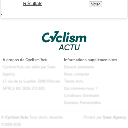
Résultats
-
A propos de Cyclism'Actu
Informations supplémentaires
Cyclism'Actu est édité par Swar-
Devenir partenaire
Agency
Nous contacter
17 rue de la Suarlée, 5080 Rhisnes
Tennis Actu
SPRLS BE 0836.273.820
Qui sommes-nous ?
Conditions Générales
Données Personnelles
© Cyclism'Actu
Tous droits réservés
Produit par
Swar Agency
.
©2008-2026