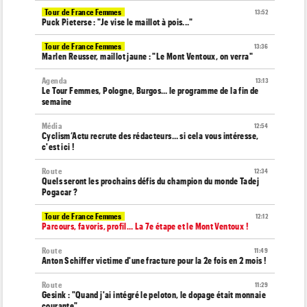
Tour de France Femmes
13:52
Puck Pieterse : "Je vise le maillot à pois..."
Tour de France Femmes
13:36
Marlen Reusser, maillot jaune : "Le Mont Ventoux, on verra"
Agenda
13:13
Le Tour Femmes, Pologne, Burgos… le programme de la fin de
semaine
Média
12:54
Cyclism’Actu recrute des rédacteurs… si cela vous intéresse,
c'est ici !
Route
12:34
Quels seront les prochains défis du champion du monde Tadej
Pogacar ?
Tour de France Femmes
12:12
Parcours, favoris, profil… La 7e étape et le Mont Ventoux !
Route
11:49
Anton Schiffer victime d'une fracture pour la 2e fois en 2 mois !
Route
11:29
Gesink : "Quand j'ai intégré le peloton, le dopage était monnaie
courante"