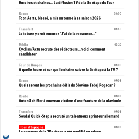
Horaires et chaînes… La diffusion TV de la 8e étape du Tour
Route
08:00
Toon Aerts, blessé, a mis un terme à sa saison 2026
Transfert
07:40
Jakobsen y croit encore : "J'ai de la ressource..."
Média
07:20
Cyclism’Actu recrute des rédacteurs… voici comment
candidater
Tour de Burgos
07:00
A quelle heure et sur quelle chaîne suivre la 5e étape à la TV ?
Route
07/08
Quels seront les prochains défis du Slovène Tadej Pogacar ?
Route
07/08
Anton Schiffer à nouveau victime d'une fracture de la clavicule
Transfert
07/08
Soudal Quick-Step a recruté un talentueux sprinteur allemand
Tour d'Espagne
07/08
Le parcours de la 20e étape a été modifié en raison
d'éboulements