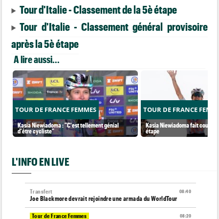
Tour d'Italie - Classement de la 5è étape
Tour d'Italie - Classement général provisoire
après la 5è étape
A lire aussi...
TOUR DE FRANCE FEMMES
TOUR DE FRANCE FEMM
Kasia Niewiadoma : "C'est tellement génial
Kasia Niewiadoma fait coup dou
d'être cycliste"
étape
L'INFO EN LIVE
Transfert
08:40
Joe Blackmore devrait rejoindre une armada du WorldTour
Tour de France Femmes
08:20