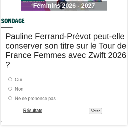
Tour de Burgos
07/08
Féminins 2026 - 2027
Matthew Brennan : "Je me suis retrouvé un peu trop loin…"
Tour de Burgos
07/08
SONDAGE
Matthew Brennan a remporté la 4e étape devant Pithie
Tour de France Femmes
07/08
Pauline Ferrand-Prévot peut-elle
Lorena Wiebes : "Demain nous viserons encore la victoire"
conserver son titre sur le Tour de
France Femmes avec Zwift 2026
?
Oui
Non
Ne se prononce pas
Résultats
-